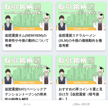
仮想通貨ネム(NEM/XEM)の
仮想通貨ステラルーメン
将来性や今後の動向について
(XLM)の今後の価格動向を徹
考察
底考察
仮想通貨BAT(ベーシックア
おすすめの草コイン５選と見
テンショントークン)の将来
分け方【仮想通貨（暗号資
性や特徴を解説
産）】
ホーム
人気No.1取引所