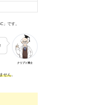
BC」です。
！
クリプト博士
ません
。