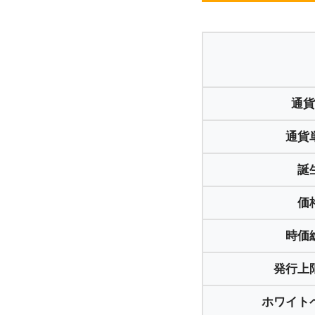
通貨
通貨
誕
価
時価
発行上
ホワイト