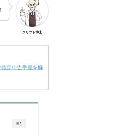
！
クリプト博士
や確定申告手順を解
開く