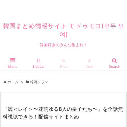
エンタメ
エンタメ
エンタメ
エンタメ
エンタメ
エンタメ
エンタメ
エンタメ
エンタメ
エンタメ
韓国まとめ情報サイト モドゥモヨ(모두 모
여)
韓国好きのみんな集まれ！
Menu
Sidebar
Prev
Next
Search
ホーム
>
韓流ドラマ
『麗＜レイ＞〜花萌ゆる8人の皇子たち〜』を全話無
料視聴できる！配信サイトまとめ