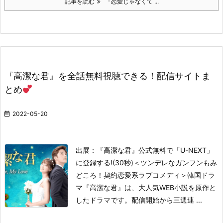
記事を読む
『恋愛じゃなくて ...
『高潔な君』を全話無料視聴できる！配信サイトま
とめ
2022-05-20
出展：『高潔な君』公式
無料で「U-NEXT」
に登録する!(30秒)
＜ツンデレなガンフンもみ
どころ！契約恋愛系ラブコメディ＞
韓国ドラ
マ『高潔な君』は、大人気WEB小説を原作と
したドラマです。配信開始から三週連 ...