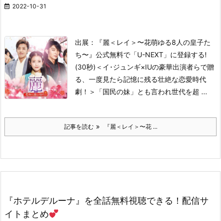
2022-10-31
出展：『麗＜レイ＞〜花萌ゆる8人の皇子た
ち〜』公式
無料で「U-NEXT」に登録する!
(30秒)
＜イ･ジュンギ×IUの豪華出演者らで贈
る、一度見たら記憶に残る壮絶な恋愛時代
劇！＞
「国民の妹」とも言われ世代を超 ...
記事を読む
『麗＜レイ＞〜花 ...
『ホテルデルーナ』を全話無料視聴できる！配信サ
イトまとめ