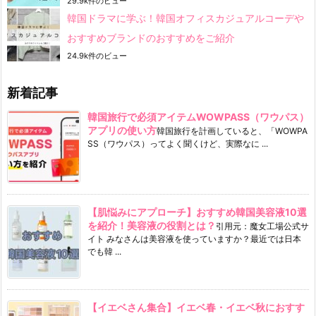
29.9k件のビュー
韓国ドラマに学ぶ！韓国オフィスカジュアルコーデや
おすすめブランドのおすすめをご紹介
24.9k件のビュー
新着記事
韓国旅行で必須アイテムWOWPASS（ワウパス）
アプリの使い方
韓国旅行を計画していると、「WOWPA
SS（ワウパス）ってよく聞くけど、実際なに ...
【肌悩みにアプローチ】おすすめ韓国美容液10選
を紹介！美容液の役割とは？
引用元：魔女工場公式サ
イト みなさんは美容液を使っていますか？最近では日本
でも韓 ...
【イエベさん集合】イエベ春・イエベ秋におすす