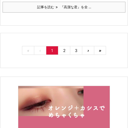
記事を読む
『高潔な君』を全 ...
«
‹
1
2
3
›
»