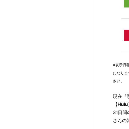
話
無
料
視
聴
で
き
る
配
※表示月
信
になりま
サ
さい。
イ
ト
現在『
2.
【Hul
U
31日
-
さんの
N