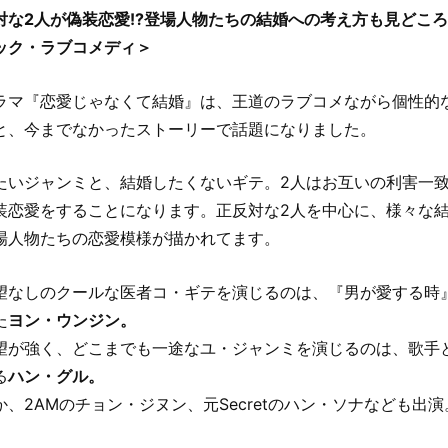
対な2人が偽装恋愛!?登場人物たちの結婚への考え方も見どこ
ック・ラブコメディ＞
ラマ『恋愛じゃなくて結婚』は、王道のラブコメながら個性的
と、今までなかったストーリーで話題になりました。
たいジャンミと、結婚したくないギテ。2人はお互いの利害一
装恋愛をすることになります。正反対な2人を中心に、様々な
場人物たちの恋愛模様が描かれてます。
望なしのクールな医者コ・ギテを演じるのは、『男が愛する時
た
ヨン・ウンジン。
望が強く、どこまでも一途なユ・ジャンミを演じるのは、歌手
る
ハン・グル。
か、2AMのチョン・ジヌン、元Secretのハン・ソナなども出演