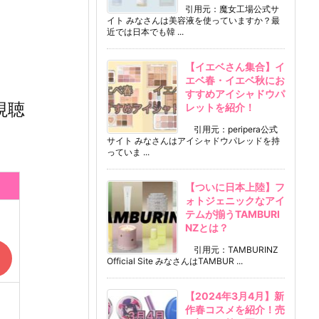
引用元：魔女工場公式サ
イト みなさんは美容液を使っていますか？最
近では日本でも韓 ...
【イエベさん集合】イ
エベ春・イエベ秋にお
すすめアイシャドウパ
視聴
レットを紹介！
引用元：peripera公式
サイト みなさんはアイシャドウパレッドを持
っていま ...
【ついに日本上陸】フ
ォトジェニックなアイ
テムが揃うTAMBURI
NZとは？
引用元：TAMBURINZ
Official Site みなさんはTAMBUR ...
【2024年3月4月】新
作春コスメを紹介！売