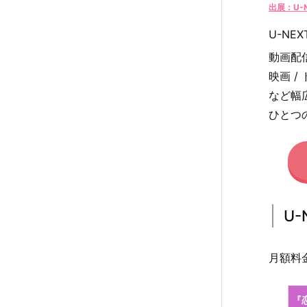
2.
出展：U-
1.
U-NE
U
動画配
-
映画 /
N
E
など幅
X
ひとつ
T
の
詳
細
3.
U-
U
-
N
月額料金
E
X
『
T