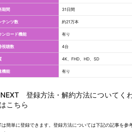
料期間
31日間
ンテンツ数
約21万本
ウンロード機能
有り
時視聴数
4台
質
4K、FHD、HD、SD
速機能
有り
-NEXT 登録方法・解約方法についてく
はこちら
EXTは簡単に登録できます。登録方法については下記の記事を参