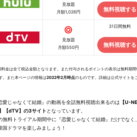
見放題
無料視聴する
月額1,026円
31日間無料
見放題
無料視聴する
月額550円
額料金は全て税込金額となります。また付与されるポイントの表示は無料期間
す。また本ページの情報は
2022年2月時点
のものです。詳細は公式サイトを
恋愛じゃなくて結婚』の動画を全話無料視聴出来るのは
【U-N
u】【dTV】の3サイト
となっています。
間の無料トライアル期間中に『恋愛じゃなくて結婚』だけでなく
韓国ドラマを楽しみましょう！