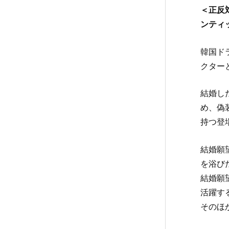
＜正反
ンティ
韓国ド
クター
結婚し
め、偽
持つ登
結婚願
を浴び
結婚願
活躍す
そのほ