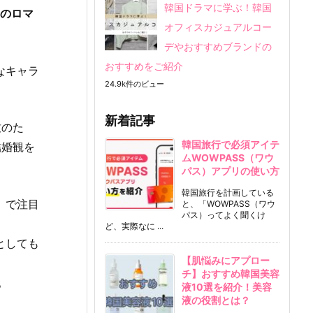
韓国ドラマに学ぶ！韓国
ろのロマ
オフィスカジュアルコー
デやおすすめブランドの
おすすめをご紹介
なキャラ
24.9k件のビュー
新着記事
致のた
韓国旅行で必須アイテ
結婚観を
ムWOWPASS（ワウ
パス）アプリの使い方
韓国旅行を計画している
』で注目
と、「WOWPASS（ワウ
パス）ってよく聞くけ
ど、実際なに ...
としても
【肌悩みにアプロー
チ】おすすめ韓国美容
。
液10選を紹介！美容
液の役割とは？