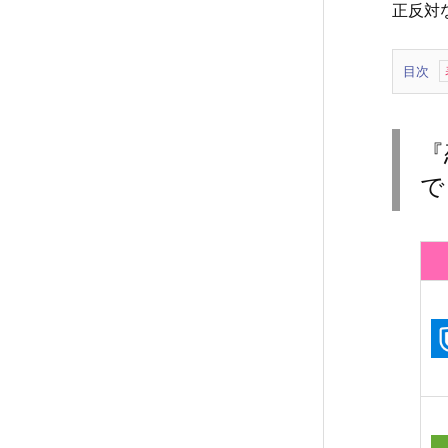
正反対
目次
1.
『恋
愛
『
じ
で
ゃ
な
く
て
結
婚』
の
動
画
を
全