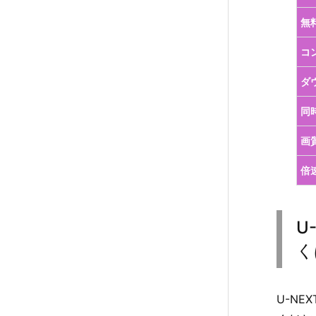
無
登
録
コ
方
ダ
法・
解
同
約
方
画
法
倍
に
つ
い
U
て
く
く
わ
し
く
U-N
は