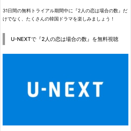
X
31日間の無料トライアル期間中に『2人の恋は場合の数』だ
T
けでなく、たくさんの韓国ドラマを楽しみましょう！
で
『2
人
U-NEXTで『2人の恋は場合の数』を無料視聴
の
恋
は
場
合
の
数』
を
無
料
視
聴