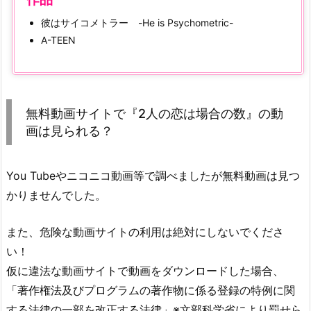
め！
彼はサイコメトラー -He is Psychometric-
4.
A-TEEN
1.
U
-
N
無料動画サイトで『2人の恋は場合の数』の動
E
画は見られる？
X
T
で
You Tubeやニコニコ動画等で調べましたが無料動画は見つ
見
かりませんでした。
れ
る
また、危険な動画サイトの利用は絶対にしないでくださ
シ
い！
ン・
仮に違法な動画サイトで動画をダウンロードした場合、
イ
「著作権法及びプログラムの著作物に係る登録の特例に関
ェ
する法律の一部を改正する法律」※文部科学省により罰せら
ウ