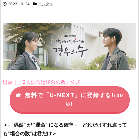
2022-10-24
エンタメ
出展：『2人の恋は場合の数』公式
無料で「U-NEXT」に登録する!
(30
秒)
＜- “偶然” が “運命” になる確率 - どれだけすれ違って
も”場合の数”は君だけ＞