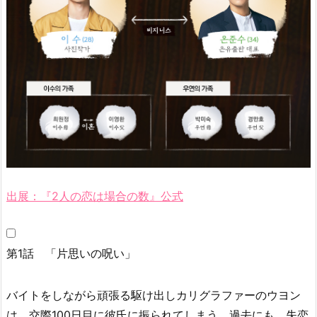
『2
人
の
恋
は
場
合
の
数』
の
口
出展：『2人の恋は場合の数』公式
コ
ミ・
評
判
第1話 「片思いの呪い」
1
0.
バイトをしながら頑張る駆け出しカリグラファーのウヨン
『2
は、交際100日目に彼氏に振られてしまう。過去にも、失恋