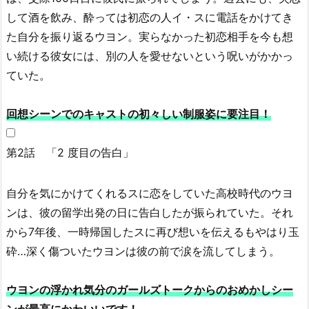
人
して酒を飲み、酔っては初恋の人イ・スに電話をかけてき
の
た自分を振り返るウヨン。実らなかった初恋相手を今も想
恋
い続ける彼女には、別の人を愛せないという呪いがかかっ
は
ていた。
場
合
の
回想シーンでのキャストの初々しい制服姿に要注目！
数』
を
第2話 「2 度目の告白」
好
き
自分を気にかけてくれるスに恋をしていた高校時代のウヨ
な
ンは、彼の留学出発の日に告白したが振られていた。それ
人
から7年後、一時帰国したスに再び想いを伝えるもやはり玉
に
オ
砕…深く傷ついたウヨンは彼の前で涙を流してしまう。
ス
ス
ウヨンの浮かれ気分のガールズトークからのおめかしシー
メ
ンが最高にかわいいです！