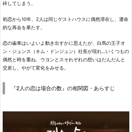
砕してしまう。
場
合
初恋から10年、2人は同じゲストハウスに偶然滞在し、運命
の
的な再会を果たす。
数』
の
相
恋の歯車はいよいよ動き出すかに思えたが、白馬の王子オ
関
ン・ジュンス（キム・ドンジュン）社長が現れ…いくつもの
図・
偶然と時を重ね、ウヨンとスそれぞれの想いはだんだんと
あ
交差し、やがて変化をみせる。
ら
す
じ
『2人の恋は場合の数』の相関図・あらすじ
8.
『2
人
の
恋
は