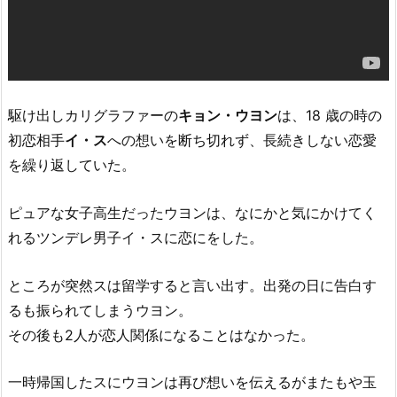
の
恋
は
場
合
駆け出しカリグラファーの
キョン・ウヨン
は、18 歳の時の
の
初恋相手
イ・ス
への想いを断ち切れず、長続きしない恋愛
数』
を繰り返していた。
の
基
本
ピュアな女子高生だったウヨンは、なにかと気にかけてく
情
れるツンデレ男子イ・スに恋にをした。
報
7.
ところが突然スは留学すると言い出す。出発の日に告白す
『2
るも振られてしまうウヨン。
人
その後も2人が恋人関係になることはなかった。
の
恋
一時帰国したスにウヨンは再び想いを伝えるがまたもや玉
は