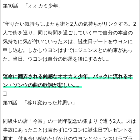
第10話 「オオカミ少年」
“守りたい気持ち”…またも街と2人の気持ちがリンクする。2
人で街を巡り、同じ時間を過ごしていく中で自分の本当の
気持ちに気が付いていったスは、誕生日デートをウヨンに
申し込む。しかしウヨンはすでにジュンスとの約束があっ
た。当日、ウヨンは自分の部屋を後にするが…。
運命に翻弄される鈍感なオオカミ少年。バックに流れるオ
ン・ソンウの曲の歌詞が悲しい…。
第11話 「移り変わった片思い」
同級生の店「今宵」の一周年記念の集まりで遭う2人。スは
事故にあったことは言わずにウヨンに誕生日プレゼントを
渡す。付き合い始めたばかりのウヨンとジュンスはラブラ