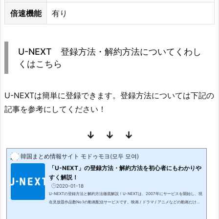
こ
倍速機能
有り
ち
ら
4.
U-NEXT 登録方法・解約方法についてくわし
『2
くはこちら
人
の
恋
U-NEXTは簡単に登録できます。登録方法については下記の
は
記事を参考にしてください！
場
合
↓ ↓ ↓
の
数』
韓国まとめ情報サイト モドゥモヨ(모두 모여)
を
「U-NEXT」の登録方法・解約方法を初心者にもわかりや
すく解説！
全
2020-01-18
話
U-NEXTの登録方法と解約方法徹底解説！U-NEXTは、2007年にサービスを開始し、現
無
在見放題作品数No.1の動画配信サービスです。映画 / ドラマ / アニメなどの動画だけで
はなく、マンガ / ラノベ / 書籍 / 雑誌など幅広いコンテンツを配信しています。様々な
料
動画配信サービスが増え、韓国ドラマをレンタルショップへ借りに行くことが減った方