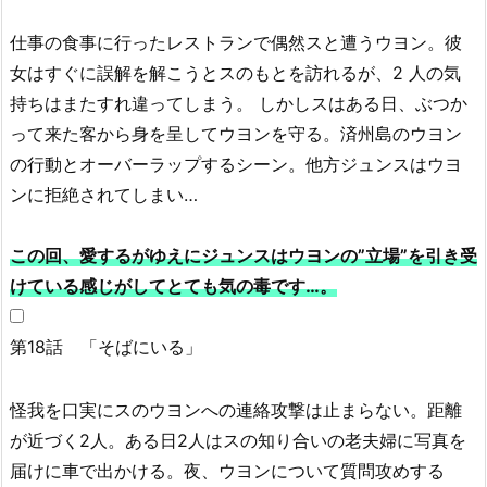
仕事の食事に行ったレストランで偶然スと遭うウヨン。彼
女はすぐに誤解を解こうとスのもとを訪れるが、2 人の気
持ちはまたすれ違ってしまう。 しかしスはある日、ぶつか
って来た客から身を呈してウヨンを守る。済州島のウヨン
の行動とオーバーラップするシーン。他方ジュンスはウヨ
ンに拒絶されてしまい…
この回、愛するがゆえにジュンスはウヨンの”立場”を引き受
けている感じがしてとても気の毒です…。
第18話 「そばにいる」
怪我を口実にスのウヨンへの連絡攻撃は止まらない。距離
が近づく2人。ある日2人はスの知り合いの老夫婦に写真を
届けに車で出かける。夜、ウヨンについて質問攻めする