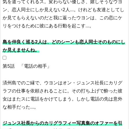
気を遣ってくれるス。変わらない優しさ、嬉しそうなウヨ
の
ン、恋人同士にしか見えない2人…。けれども友達としてし
韓
か見てもらえないのだと我に返ったウヨンは、この恋にケ
国
リをつけるために彼にある行動を起こす…。
ド
ラ
島を仲良く巡る2人は、どのシーンも恋人同士そのものにし
マ
か見えませんね。
第5話 「電話の相手」
済州島でのご縁で、ウヨンはオン・ジュンス社長にカリグ
ラフの仕事を依頼されることに。その打ち上げで酔った彼
女はまたスに電話をかけてしまう。しかし電話の先は意外
な相手だった…。
ジュンス社長からのカリグラフィー写真集のオファーを引