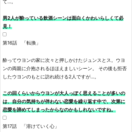
て…。
男2人が酔っている飲酒シーンは面白くかわいらしくて必
見！
第16話 「転換」
酔ってウヨンの家に次々と押しかけたジュンスとス。ウヨ
ンの両親に介抱されるほほえましいシーン。 その後も拒否
したウヨンのもとに訪れ続ける2人ですが…。
この回くらいからウヨンが大人っぽく思えることが多いの
は、自分の気持ちが伴わない恋愛を繰り返す中で、次第に
恋愛を諦めてしまったからなのかもしれないですね。
第17話 「溶けていく心」