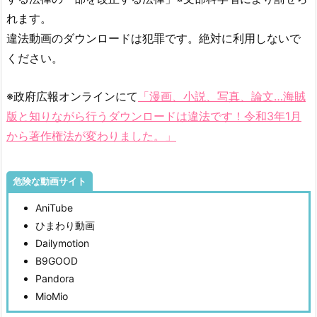
ン
れます。
の
違法動画のダウンロードは犯罪です。絶対に利用しないで
出
ください。
演
作
※政府広報オンラインにて
「漫画、小説、写真、論文…海賊
品
版と知りながら行うダウンロードは違法です！令和3年1月
5.
から著作権法が変わりました。」
無
料
動
危険な動画サイト
画
AniTube
サ
ひまわり動画
イ
Dailymotion
ト
B9GOOD
で
Pandora
『2
MioMio
人