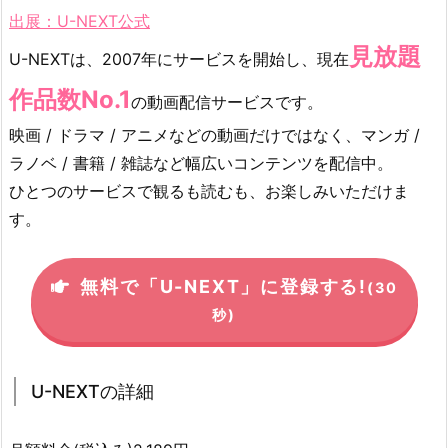
2.
出展：U-NEXT公式
1.
見放題
U
U-NEXTは、2007年にサービスを開始し、現在
-
作品数No.1
の動画配信サービスです。
N
E
映画 / ドラマ / アニメなどの動画だけではなく、マンガ /
X
ラノベ / 書籍 / 雑誌など幅広いコンテンツを配信中。
T
ひとつのサービスで観るも読むも、お楽しみいただけま
の
す。
詳
細
3.
無料で「U-NEXT」に登録する!
(30
U
秒)
-
N
E
U-NEXTの詳細
X
T