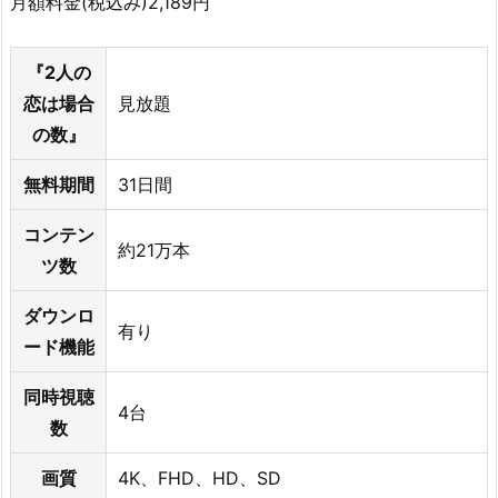
月額料金(税込み)2,189円
登
録
『2人の
方
恋は場合
見放題
法・
の数』
解
約
無料期間
31日間
方
法
コンテン
約21万本
に
ツ数
つ
ダウンロ
い
有り
て
ード機能
く
同時視聴
わ
4台
し
数
く
画質
4K、FHD、HD、SD
は