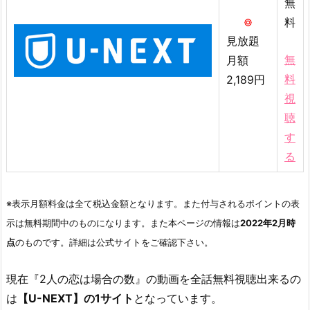
無
話
料
無
見放題
料
無
月額
視
料
2,189円
聴
視
で
き
聴
る
す
配
る
信
サ
イ
※表示月額料金は全て税込金額となります。また付与されるポイントの表
ト
示は無料期間中のものになります。また本ページの情報は
2022年2月時
2.
点
のものです。詳細は公式サイトをご確認下さい。
U
-
現在『2人の恋は場合の数』の動画を全話無料視聴出来るの
N
は
【U-NEXT】の1サイト
となっています。
E