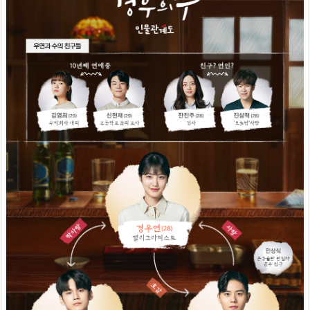
場
合
の
数』
の
T
w
i
t
t
e
r
で
の
感
想
9.