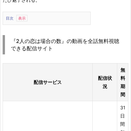
たび魅了される。
目次
1.
『2
人
『2人の恋は場合の数』の動画を全話無料視聴
の
できる配信サイト
恋
は
無
場
合
配信状
料
配信サービス
の
況
期
数』
間
の
動
31
画
日
を
間
全