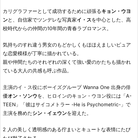
カリグラファーとして成功するために頑張る
キョン・ウヨ
ン
と、自信家でツンデレな写真家
イ・ス
を中心とした、高
校時代からの仲間の10年間の青春ラブロマンス。
気持ちのすれ違う男女のもどかしくもほほえましいピュア
な恋愛模様が丁寧に描かれている。
親や仲間たちのそれぞれの深くて強い愛のかたちも描かれ
ている大人の共感も呼ぶ作品。
主演のイ・ス役にボーイズグループ Wanna One 出身の俳
優
オン・ソンウ
を、ヒロインのキョン・ウヨン役には「A-
TEEN」「彼はサイコメトラー -He is Psychometric-」で
主演を務めた
シン・イェウン
を迎えた。
2 人の美しく透明感のある佇まいとキュートな表情にたび