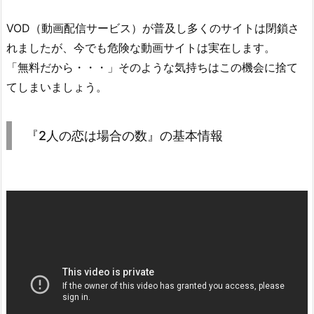
の
恋
VOD（動画配信サービス）が普及し多くのサイトは閉鎖さ
は
れましたが、今でも危険な動画サイトは実在します。
場
「無料だから・・・」そのような気持ちはこの機会に捨て
合
てしまいましょう。
の
数』
の
『2人の恋は場合の数』の基本情報
動
画
は
見
ら
れ
る？
6.
『2
人