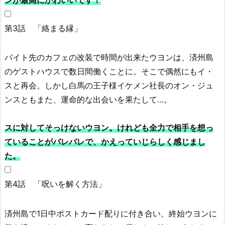
の
韓
第3話 「絡まる縁」
国
ド
ラ
バイト先のカフェの改装で時間が出来たウヨンは、済州島
マ
のゲストハウスで数日間働くことに。そこで偶然にもイ・
1
スと再会。しかし白馬の王子様イケメン社長のオン・ジュ
1.
ンスともまた、運命的な出会いを果たして…。
無
料
スに対してそっけないウヨン。けれども全力で相手を想っ
で
ていることがバレバレで、かえっていじらしく感じまし
見
た。
れ
る
第4話 「呪いを解く方法」
お
す
す
済州島で1日中ポストカード配りに付き合い、終始ウヨンに
め