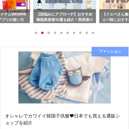
ローチ】おすすめ
【イエベさん集合】イエベ春・イ
【ついに日本上
を紹介！美容液の
エベ秋におすすめアイシャドウパ
ックなアイテムが
レットを紹介！
NZとは？
ファッション
オシャレでカワイイ韓国子供服♥日本でも買える通販シ
ョップを紹介