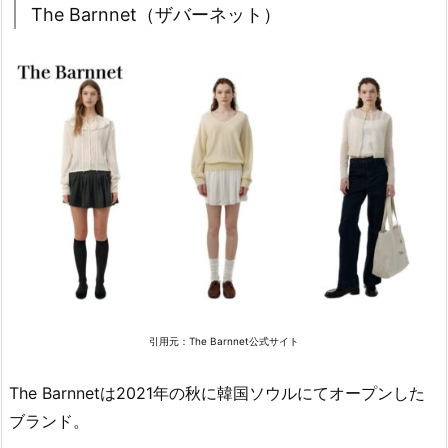
The Barnnet（ザバーネット）
J
U
N
（キ
ジ
ュ
ン）
2.
6.
M
a
r
t
引用元：
The Barnnet公式サイト
i
n
The Barnnetは2021年の秋に韓国ソウルにてオープンした
k
ブランド。
i