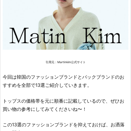
（レ
ス
ト
ア
ン
ド
レ
ク
引用元：Martinkim公式サイト
リ
エ
今回は韓国のファッションブランドとバックブランドのお
ー
すすめを全部で13選ご紹介していきます。
シ
ョ
トップスの価格帯を元に順番に記載しているので、ぜひお
ン）
買い物の参考にしてみてくださいね〜！
2.
2.
この13選のファッションブランドを抑えておけば、お洒落
T