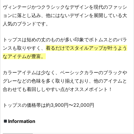
S
ヴィンテージかつクラシックなデザインを現代のファッシ
O
ョンに落とし込み、他にはないデザインを展開している大
I
人気のブランドです。
（オ
ソ
トップスは短めの丈のものが多い印象でボトムスとのバラ
イ）
ンスも取りやすく、
着るだけでスタイルアップが叶うよう
3.
なアイテムが豊富。
韓
国
カラーアイテムは少なく、ベーシックカラーのブラックや
ブ
グレーなどの色味を多く取り揃えており、他のアイテムと
ラ
合わせても着回ししやすい点がオススメポイント！
ン
ド
の
トップスの価格帯は約3,900円〜22,000円
ト
レ
Information
ン