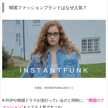
韓
国
韓国ファッションブランドはなぜ人気？
フ
ァ
ッ
シ
ョ
ン
ブ
ラ
ン
ド
は
な
ぜ
引用元：INSTANTFUNK公式サイト
人
気？
K-POPや韓国ドラマが流行っているのと同時に、
”韓国のフ
1.
ァッション”
もとても人気ですよね。