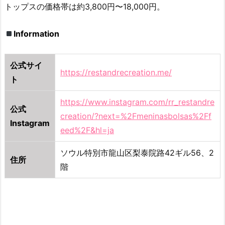
トップスの価格帯は約3,800円〜18,000円。
F
U
N
Information
K
（イ
公式サイ
ン
https://restandrecreation.me/
ト
ス
タ
https://www.instagram.com/rr_restandre
公式
ン
creation/?next=%2Fmeninasbolsas%2Ff
ト
Instagram
eed%2F&hl=ja
フ
ァ
ソウル特別市龍山区梨泰院路42ギル56、2
ン
住所
階
ク）
2.
5.
K
I