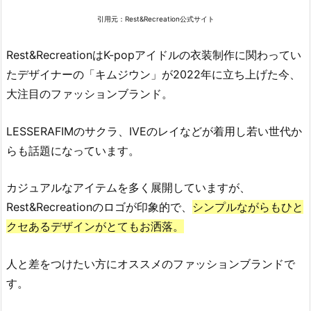
i
引用元：
Rest&Recreation公式サイト
n
o
Rest&RecreationはK-popアイドルの衣装制作に関わってい
o
たデザイナーの「キムジウン」が2022年に立ち上げた今、
n
大注目のファッションブランド。
（シ
ヌ
ー
LESSERAFIMのサクラ、IVEのレイなどが着用し若い世代か
ン）
らも話題になっています。
2.
4.
カジュアルなアイテムを多く展開していますが、
I
Rest&Recreationのロゴが印象的で、
シンプルながらもひと
N
クセあるデザインがとてもお洒落。
S
T
人と差をつけたい方にオススメのファッションブランドで
A
す。
N
T