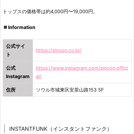
1.
S
トップスの価格帯は約4,000円〜19,000円。
T
A
Information
N
D
公式サイ
O
https://sinoon.co.kr/
I
ト
L
公式
https://www.instagram.com/sinoon.offici
（ス
Instagram
al/
タ
ン
住所
ソウル市城東区安茶山路153 5F
ド
オ
イ
ル）
2.
INSTANTFUNK（インスタントファンク）
1