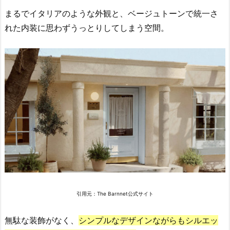
m
まるでイタリアのような外観と、ベージュトーンで統一さ
（マ
ー
れた内装に思わずうっとりしてしまう空間。
テ
ィ
ン
キ
ム）
2.
7.
A
M
O
M
E
引用元：
The Barnnet公式サイト
N
T
無駄な装飾がなく、
シンプルなデザインながらもシルエッ
（ア