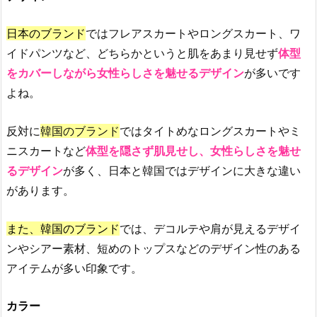
す
す
日本のブランド
ではフレアスカートやロングスカート、ワ
め
イドパンツなど、どちらかというと肌をあまり見せず
体型
の
をカバーしながら女性らしさを魅せるデザイン
が多いです
韓
よね。
国
フ
反対に
韓国のブランド
ではタイトめなロングスカートやミ
ァ
ニスカートなど
体型を隠さず肌見せし、女性らしさを魅せ
ッ
るデザイン
が多く、日本と韓国ではデザインに大きな違い
シ
ョ
があります。
ン
ブ
また、韓国のブランド
では、デコルテや肩が見えるデザイ
ラ
ンやシアー素材、短めのトップスなどのデザイン性のある
ン
アイテムが多い印象です。
ド
1
カラー
3