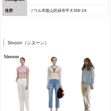
ウ
ク
住所
ソウル市龍山区緑寺平大168-24
ラ
シ
ッ
ク）
2.
Sinoon（シヌーン）
9.
T
h
e
O
p
e
n
P
r
o