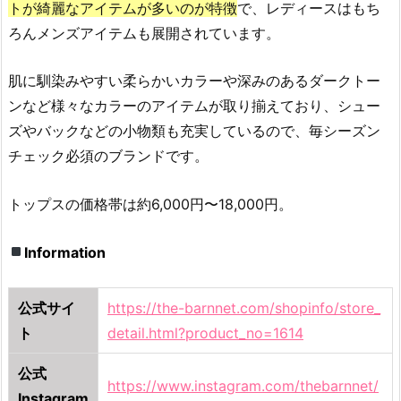
トが綺麗なアイテムが多いのが特徴
で、レディースはもち
モ
ー
ろんメンズアイテムも展開されています。
メ
ン
肌に馴染みやすい柔らかいカラーや深みのあるダークトー
ト）
ンなど様々なカラーのアイテムが取り揃えており、シュー
2.
ズやバックなどの小物類も充実しているので、毎シーズン
8.
チェック必須のブランドです。
L
O
トップスの価格帯は約6,000円〜18,000円。
W
C
Information
L
A
S
公式サイ
https://the-barnnet.com/shopinfo/store_
S
ト
detail.html?product_no=1614
I
C
公式
https://www.instagram.com/thebarnnet/
（ロ
Instagram