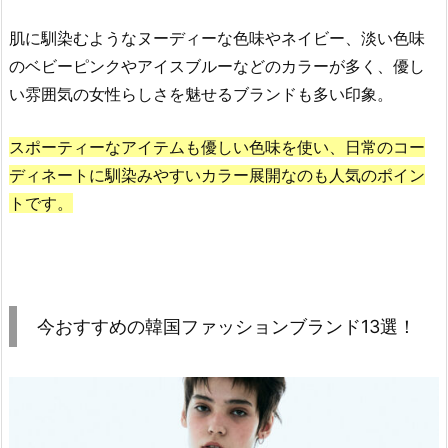
選！
肌に馴染むようなヌーディーな色味やネイビー、淡い色味
2.
のベビーピンクやアイスブルーなどのカラーが多く、優し
1.
い雰囲気の女性らしさを魅せるブランドも多い印象。
R
e
s
スポーティーなアイテムも優しい色味を使い、日常のコー
t
ディネートに馴染みやすいカラー展開なのも人気のポイン
&
トです。
R
e
c
r
e
今おすすめの韓国ファッションブランド13選！
a
t
i
o
n