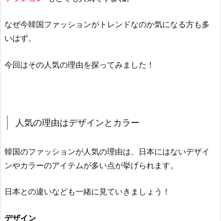
1.
人
なぜ今韓国ファッションがトレンドなのか気になる方も多
気
いはず。
の
理
今回はその人気の理由を探ってみました！
由
は
デ
ザ
イ
人気の理由はデザインとカラー
ン
と
韓国のファッションが人気の理由は、日本にはないデザイ
カ
ンやカラーのアイテムが多い点が挙げられます。
ラ
ー
日本との違いなども一緒に見ていきましょう！
2.
今
お
デザイン