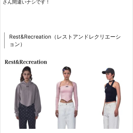
h
さん間違いナシです！
e
B
a
r
Rest&Recreation（レストアンドレクリエーシ
n
ョン）
n
e
t
（ザ
バ
ー
ネ
ッ
ト）
2.
3.
S