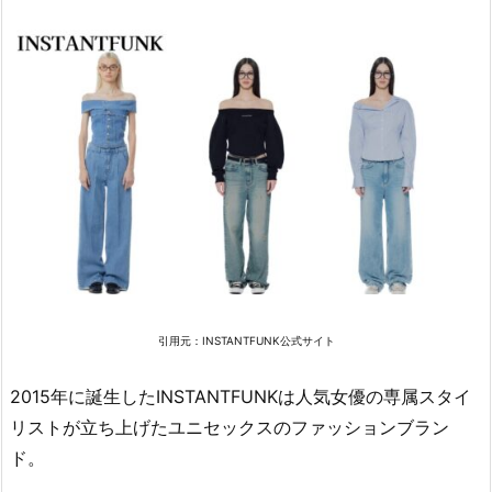
2.
T
O
U
T
Y
E
S
T
（ト
ゥ
テ
ィ
引用元：
INSTANTFUNK公式サイト
エ）
2015年に誕生したINSTANTFUNKは人気女優の専属スタイ
2.
リストが立ち上げたユニセックスのファッションブラン
1
3.
ド。
O