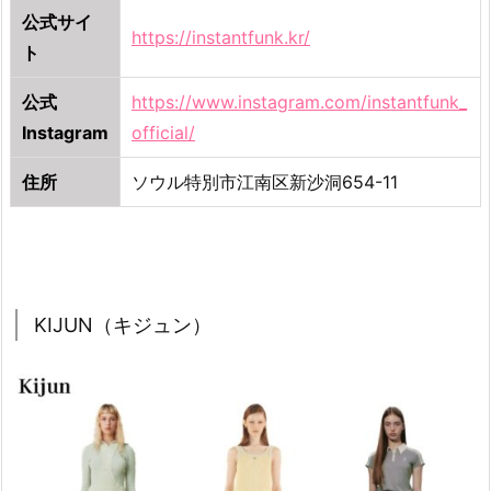
ド
公式サイ
を
https://instantfunk.kr/
ト
抑
え
公式
https://www.instagram.com/instantfunk_
て
Instagram
official/
フ
ァ
住所
ソウル特別市江南区新沙洞654-11
ッ
シ
ョ
ン
を
KIJUN（キジュン）
楽
し
も
う！