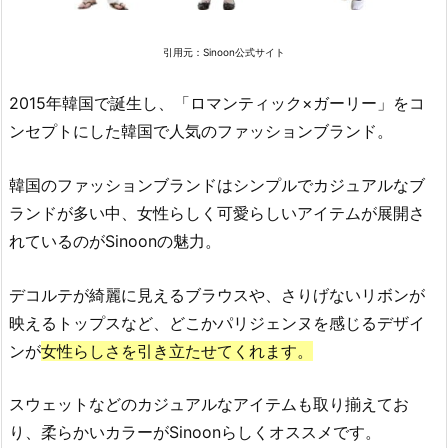
d
u
引用元：
Sinoon公式サイト
c
t
2015年韓国で誕生し、「ロマンティック×ガーリー」をコ
2.
ンセプトにした韓国で人気のファッションブランド。
1
0.
韓国のファッションブランドはシンプルでカジュアルなブ
R
ランドが多い中、女性らしく可愛らしいアイテムが展開さ
e
れているのがSinoonの魅力。
c
t
デコルテが綺麗に見えるブラウスや、さりげないリボンが
o
映えるトップスなど、どこかパリジェンヌを感じるデザイ
（レ
ンが
女性らしさを引き立たせてくれます。
ク
ト）
スウェットなどのカジュアルなアイテムも取り揃えてお
2.
1
り、柔らかいカラーがSinoonらしくオススメです
。