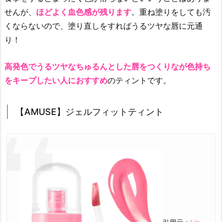
ッ
せんが、
ほどよく血色感が残ります
。重ね塗りをしても汚
テ
くならないので、塗り直しをすればうるツヤな唇に元通
ィ
り！
ン
グ
高発色でうるツヤなちゅるんとした唇をつくりなが色持ち
グ
をキープしたい人におすすめ
のティントです。
ロ
ウ
テ
【AMUSE】ジェルフィットティント
ィ
ン
ト
4.
色
持
ち
抜
群