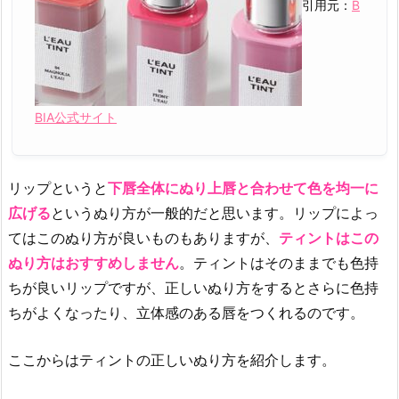
引用元：
B
ッ
プ
3.
色
持
BIA公式サイト
ち
抜
群！
リップというと
下唇全体にぬり上唇と合わせて色を均一に
お
広げる
というぬり方が一般的だと思います。リップによっ
す
てはこのぬり方が良いものもありますが、
ティントはこの
す
ぬり方はおすすめしません
。ティントはそのままでも色持
め
ちが良いリップですが、正しいぬり方をするとさらに色持
韓
国
ちがよくなったり、立体感のある唇をつくれるのです。
コ
ス
ここからはティントの正しいぬり方を紹介します。
メ