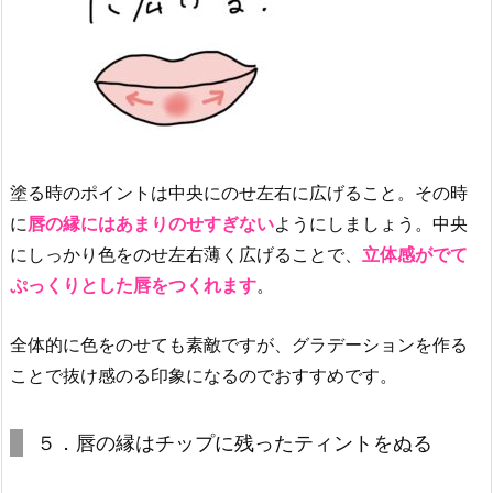
ト
3.
5.
【S
H
E
塗る時のポイントは中央にのせ左右に広げること。その時
G
に
唇の縁にはあまりのせすぎない
ようにしましょう。中央
L
A
にしっかり色をのせ左右薄く広げることで、
立体感がでて
M】
ぷっくりとした唇をつくれます
。
テ
イ
全体的に色をのせても素敵ですが、グラデーションを作る
ク
ことで抜け感のる印象になるのでおすすめです。
ア
ヒ
５．唇の縁はチップに残ったティントをぬる
ン
ト