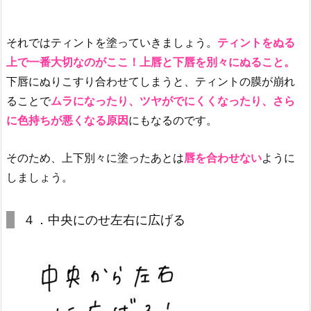
K
E
それではティントを塗っていきましょう。
ティントをぬる
M
上で一番大切なのがここ！上唇と下唇を別々にぬること。
A
下唇にぬりこすり合わせてしまうと、ティントの膜が崩れ
K
ることで
ムラになったり、ツヤがでにくくなったり、さら
E】
に色持ちが悪くなる原因
にもなるのです。
デ
ュ
イ
そのため、上下別々に塗ったあとは
唇を合わせない
ように
ジ
しましょう。
ェ
ル
４．中央にのせ左右に広げる
グ
ロ
ウ
テ
ィ
ン