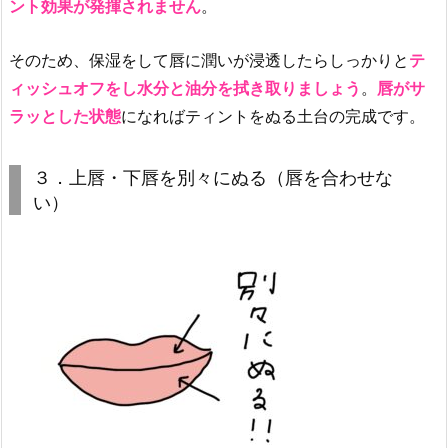
ント効果が発揮されません
。
A】
フ
そのため、保湿をして唇に潤いが浸透したらしっかりと
テ
ル
ィッシュオフをし水分と油分を拭き取りましょう
。
唇がサ
ー
ラッとした状態
になればティントをぬる土台の完成です。
テ
ィ
ー
３．上唇・下唇を別々にぬる（唇を合わせな
グ
い）
ラ
ム
テ
ィ
ン
ト
3.
4.
【W
A