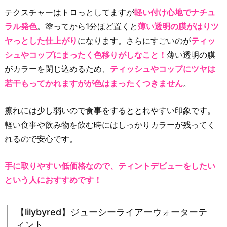
テクスチャーはトロっとしてますが
軽い付け心地でナチュ
ラル発色
。塗ってから1分ほど置くと
薄い透明の膜がはりツ
ヤっとした仕上がり
になります。さらにすごいのが
ティッ
シュやコップにまったく色移りがしなこと！
薄い透明の膜
がカラーを閉じ込めるため、
ティッシュやコップにツヤは
若干もってかれますがが色はまったくつきません
。
擦れには少し弱いので食事をするととれやすい印象です。
軽い食事や飲み物を飲む時にはしっかりカラーが残ってく
れるので安心です。
手に取りやすい低価格なので、ティントデビューをしたい
という人におすすめです！
【lilybyred】ジューシーライアーウォーターテ
ィント