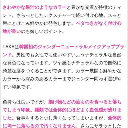
さわやかな果汁のようなカラー
と豊かな光沢が特徴のティ
ント。さらっとしたテクスチャーで軽い付け心地。スッと
唇にとけこみ鮮やかに発色します。
ベタつきがなく付け心
地が良い
のも嬉しいポイント。
LAKAは
韓国初のジェンダーニュートラルメイクアップブラ
ンド。
男性でも女性でも使いやすいようナチュラルな自然
な発色になっています。ツヤ感もナチュラルなので自然に
綺麗な唇をつくることができます。カラー展開も鮮やかな
カラーから深みのあるカラーまでジェンダー問わず選びや
すい印象です。
色持ちは良いですが、
揚げ物などの油ものを食べると落ち
てしまう印象。麺類では全体的にほどよく血色感が残りま
した。
食事をすると少し薄くなってしまいますが、
全体的
に均一に落ちるので汚くなりません
。さらにサラッとした