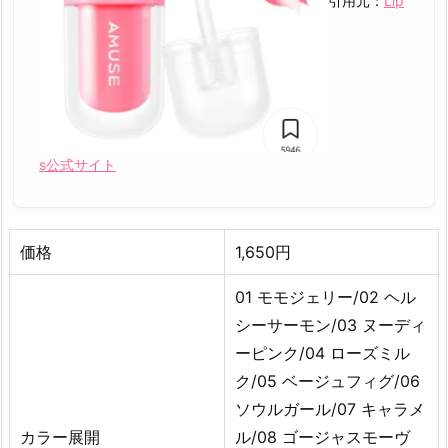
引用元：
Lip
韓
国
コ
ス
メ
テ
s公式サイト
ィ
ン
ト
1
価格
1,650円
0
選
01 モモジェリー/02 ヘル
ま
シーサーモン/03 ヌーディ
と
ーピンク/04 ローズミル
め
ク/05 ベージュフィグ/06
ソウルガール/07 キャラメ
カラー展開
ル/08 ゴージャスモーヴ