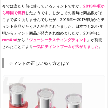
と
今では当たり前に使っているティントですが、
2013年頃か
は？
ら韓国で流行
したようです。しかしその当時は商品数がそ
2.
こまで多くありませんでしたが、2016年〜2017年頃からテ
1.
ィント商品がたくさん発売されたました。日本でも2017年
テ
頃からティント商品が発売され始めましたが、2019年に
ィ
rom&nd
から「
ジューシーラスティングティント
」が発売
ン
ト
されたことにより
一気にティントブームが広がりました
。
の
正
ティントの正しいぬり方とは？
し
い
ぬ
り
方
6
ス
テ