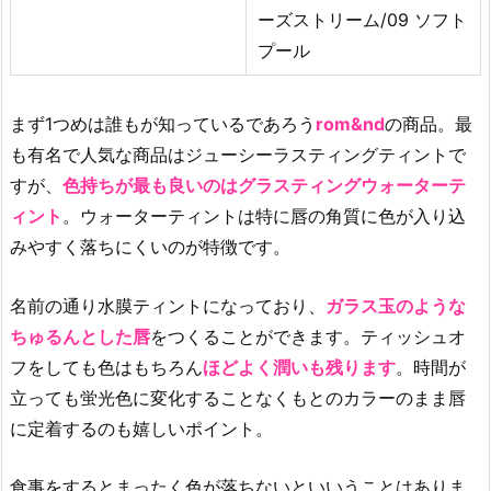
レ
ーズストリーム/09 ソフト
イ
プール
ズ
3.
1
まず1つめは誰もが知っているであろう
rom&nd
の商品。最
0.
も有名で人気な商品はジューシーラスティングティントで
【H
すが、
色持ちが最も良いのはグラスティングウォーターテ
E
ィント
。ウォーターティントは特に唇の角質に色が入り込
R
みやすく落ちにくいのが特徴です。
A】
セ
名前の通り水膜ティントになっており、
ガラス玉のような
ン
ちゅるんとした唇
をつくることができます。ティッシュオ
シ
フをしても色はもちろん
ほどよく潤いも残ります
。時間が
ュ
ア
立っても蛍光色に変化することなくもとのカラーのまま唇
ル
に定着するのも嬉しいポイント。
フ
ィ
食事をするとまったく色が落ちないといいうことはありま