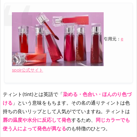
ト
リ
ッ
プ
と
引用元：
e
は？
2.
テ
ィ
spoir公式サイト
ン
ト
の
ティント(tint)とは英語で「
染める・色合い・ほんのり色づ
正
ける
」という意味をもちます。その名の通りティントは色
し
い
持ちの良いリップとして人気がでていますね。ティントは
ぬ
唇の温度や水分に反応して発色
するため、
同じカラーでも
り
使う人によって発色が異なる
のも特徴のひとつ。
方