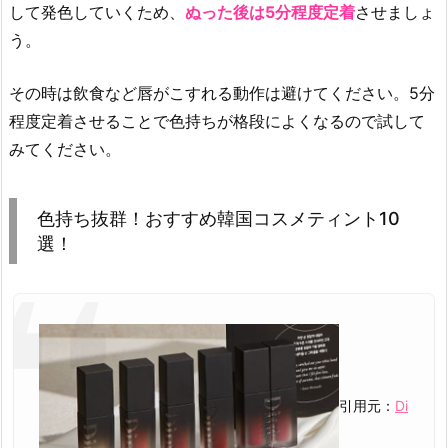
して発色していくため、
ぬった後は5分程度定着
させましょ
3.
う。
7.
【B
その時は飲食など唇がこすれる動作は避けてください。5分
B
I
程度定着させることで色持ちが格段によくなるので試して
A】
みてください。
ロ
ー
色持ち抜群！おすすめ韓国コスメティント10
テ
選！
ィ
ン
ト
3.
8.
【D
i
引用元：
Di
n
t