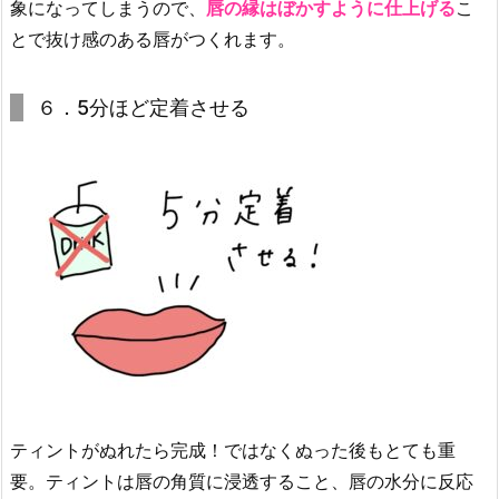
象になってしまうので、
唇の縁はぼかすように仕上げる
こ
ジ
とで抜け感のある唇がつくれます。
ュ
ー
シ
６．5分ほど定着させる
ー
ラ
イ
ア
ー
ウ
ォ
ー
タ
ー
テ
ィ
ティントがぬれたら完成！ではなくぬった後もとても重
ン
要。ティントは唇の角質に浸透すること、唇の水分に反応
ト