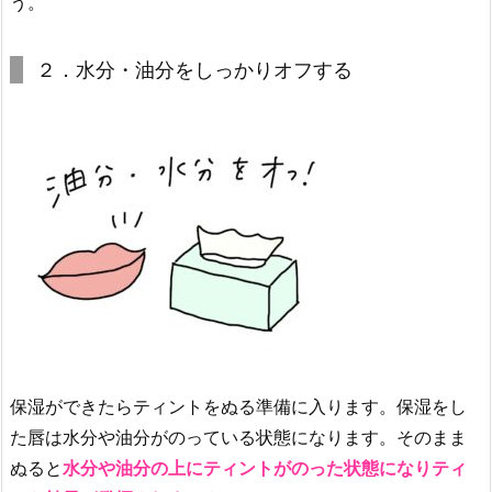
う。
S
E】
ジ
２．水分・油分をしっかりオフする
ェ
ル
フ
ィ
ッ
ト
テ
ィ
ン
ト
3.
3.
保湿ができたらティントをぬる準備に入ります。保湿をし
【L
た唇は水分や油分がのっている状態になります。そのまま
A
ぬると
水分や油分の上にティントがのった状態になりティ
K