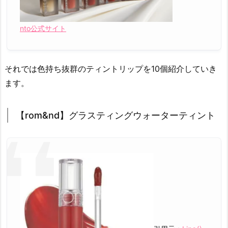
o】
ブ
nto公式サイト
ラ
ー
グ
それでは色持ち抜群のティントリップを10個紹介していき
ロ
ます。
イ
リ
ッ
【rom&nd】グラスティングウォーターティント
プ
テ
ィ
ン
ト
3.
9.
【e