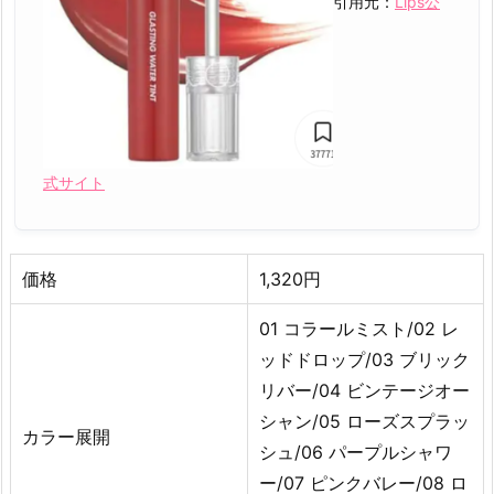
引用元：
Lips公
s
p
o
i
r】
ク
チ
式サイト
ュ
ー
ル
価格
1,320円
リ
ッ
01 コラールミスト/02 レ
プ
ッドドロップ/03 ブリック
テ
リバー/04 ビンテージオー
ィ
ン
シャン/05 ローズスプラッ
カラー展開
ト
シュ/06 パープルシャワ
グ
ー/07 ピンクバレー/08 ロ