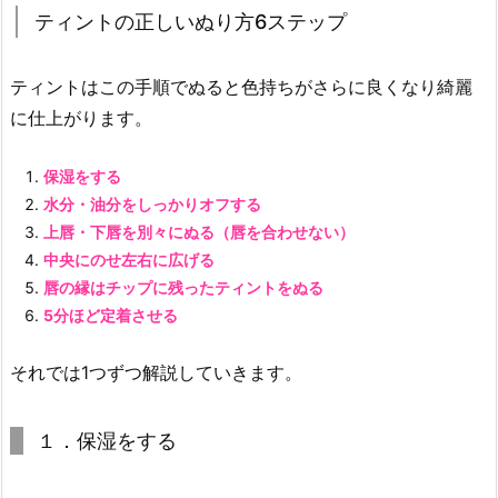
テ
ティントの正しいぬり方6ステップ
ィ
ン
ト
ティントはこの手順でぬると色持ちがさらに良くなり綺麗
1
に仕上がります。
0
選！
保湿をする
3.
水分・油分をしっかりオフする
1.
上唇・下唇を別々にぬる（唇を合わせない）
【r
中央にのせ左右に広げる
o
唇の縁はチップに残ったティントをぬる
m
5分ほど定着させる
&
n
それでは1つずつ解説していきます。
d】
グ
１．保湿をする
ラ
ス