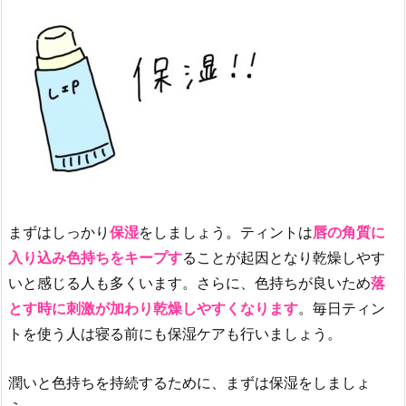
テ
ィ
ン
グ
ウ
ォ
ー
タ
ー
テ
まずはしっかり
保湿
をしましょう。ティントは
唇の角質に
ィ
ン
入り込み色持ちをキープす
ることが起因となり乾燥しやす
ト
いと感じる人も多くいます。さらに、色持ちが良いため
落
3.
とす時に刺激が加わり乾燥しやすくなります
。毎日ティン
2.
トを使う人は寝る前にも保湿ケアも行いましょう。
【A
M
潤いと色持ちを持続するために、まずは保湿をしましょ
U