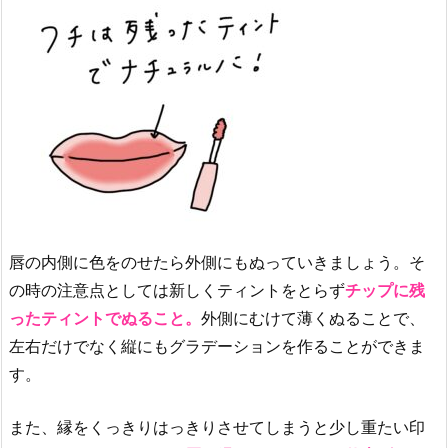
リ
ッ
プ
テ
ィ
ン
ト
3.
6.
【l
i
唇の内側に色をのせたら外側にもぬっていきましょう。そ
l
の時の注意点としては新しくティントをとらず
チップに残
y
ったティントでぬること。
外側にむけて薄くぬることで、
b
左右だけでなく縦にもグラデーションを作ることができま
y
す。
r
e
また、縁をくっきりはっきりさせてしまうと少し重たい印
d】