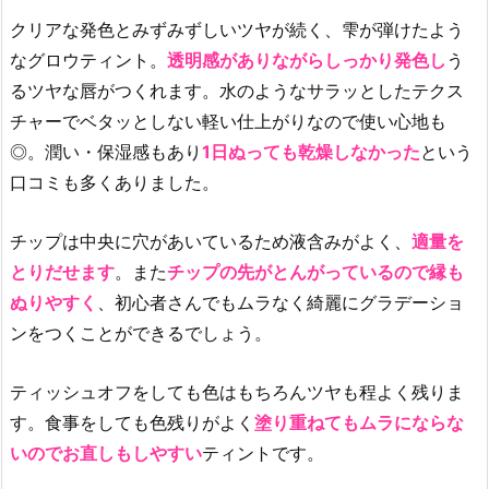
クリアな発色とみずみずしいツヤが続く、雫が弾けたよう
なグロウティント。
透明感がありながらしっかり発色し
う
るツヤな唇がつくれます。水のようなサラッとしたテクス
チャーでベタッとしない軽い仕上がりなので使い心地も
◎。潤い・保湿感もあり
1日ぬっても乾燥しなかった
という
口コミも多くありました。
チップは中央に穴があいているため液含みがよく、
適量を
とりだせます
。また
チップの先がとんがっているので縁も
ぬりやすく
、初心者さんでもムラなく綺麗にグラデーショ
ンをつくことができるでしょう。
ティッシュオフをしても色はもちろんツヤも程よく残りま
す。食事をしても色残りがよく
塗り重ねてもムラにならな
いのでお直しもしやすい
ティントです。