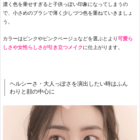
ラ
濃く色を乗せすぎると子供っぽい印象になってしまうの
ー
で、小さめのブラシで薄く少しづつ色を重ねていきましょ
フ
う。
ィ
ニ
カラーはピンクやピンクベージュなどを選ぶとより
可愛ら
ッ
しさや女性らしさが引き立つメイク
に仕上がります。
シ
ュ
ブ
ラ
ッ
ヘルシーさ・大人っぽさを演出したい時はふん
シ
わりと顔の中心に
ャ
ー」
4.
4.
韓
国