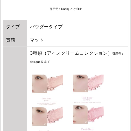
a
N
引用元：Dasique公式HP
デ
ュ
タイプ
パウダータイプ
ア
ル
質感
マット
チ
ー
3種類（アイスクリームコレクション）
引用元：
ク」
dasique公式HP
4.
6.
韓
国
の
人
気
チ
ー