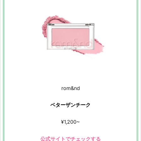
ド
ケ
ア
チ
ー
ク」
5.
韓
国
の
人
rom&nd
気
の
ベターザンチーク
チ
ー
¥1,200~
ク
を
公式サイトでチェックする
使