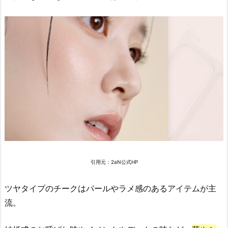
お
す
す
め
「D
a
s
i
q
u
e
ブ
レ
引用元：2aN公式HP
ン
デ
ツヤタイプのチークはパールやラメ感のあるアイテムが主
ィ
流。
ン
グ