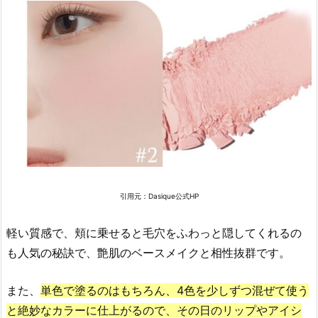
の
人
気
チ
ー
ク
の
お
す
す
め
引用元：Dasique公式HP
「F
E
軽い質感で、頬に乗せると毛穴をふわっと隠してくれるの
E
も人気の秘訣で、艶肌のベースメイクと相性抜群です。
V
カ
また、
単色で塗るのはもちろん、4色を少しずつ混ぜて使う
ラ
と絶妙なカラーに仕上がるので、その日のリップやアイシ
ー