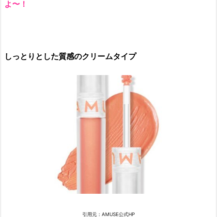
の
よ〜！
中
心
に
4.
しっとりとした質感のクリームタイプ
韓
国
の
人
気
チ
ー
ク
の
お
す
す
め
引用元：AMUSE公式HP