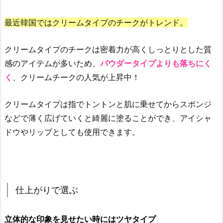
ア
イ
最近韓国ではクリームタイプのチークがトレンド。
テ
ム
クリームタイプのチークは密着力が高くしっとりとした質
1
感のアイテムが多いため、
パウダータイプよりも落ちにく
0
く
、クリームチークの人気が上昇中！
選！
4.
クリームタイプは指でトントンと肌に乗せてからスポンジ
1.
などで薄く広げていくと綺麗に塗ることができ、アイシャ
韓
ドウやリップとしても使用できます。
国
の
人
気
チ
仕上がりで選ぶ
ー
ク
立体的な印象を見せたい時にはツヤタイプ
の