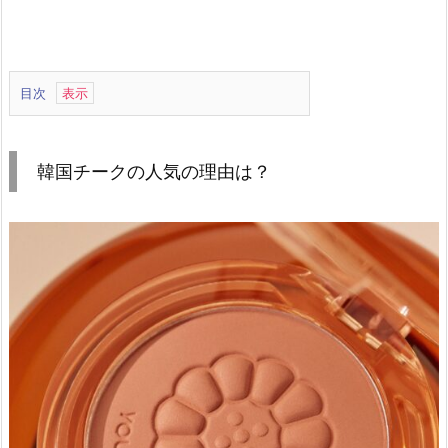
目次
1.
韓
国
韓国チークの人気の理由は？
チ
ー
ク
の
人
気
の
理
由
は？