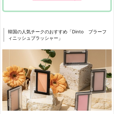
っ
て
メ
イ
ク
韓国の人気チークのおすすめ「Dinto ブラーフ
を
ィニッシュブラッシャー」
楽
し
も
う！