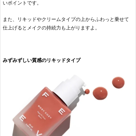
いポイントです。
時
は
また、リキッドやクリームタイプの上からふわっと乗せて
頬
仕上げるとメイクの持続力も上がりますよ。
の
高
い
場
みずみずしい質感のリキッドタイプ
所
に
3.
2.
ヘ
ル
シ
ー
さ・
大