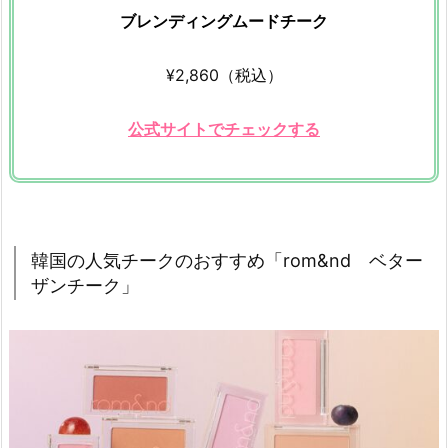
ブレンディングムードチーク
「A’p
i
e
¥2,860（税込）
u
ジ
公式サイトでチェックする
ュ
ー
シ
ー
パ
韓国の人気チークのおすすめ「rom&nd ベター
ン
ザンチーク」
ジ
ェ
リ
ー
チ
ー