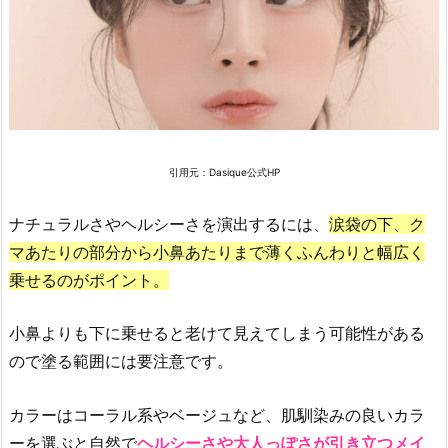
の
人
気
チ
ー
ク
の
引用元：Dasique公式HP
お
す
ナチュラルさやヘルシーさを演出するには、
涙袋の下、ク
す
マあたりの部分から小鼻あたりまで薄くふんわりと幅広く
め
乗せるのがポイント。
「p
e
小鼻よりも下に乗せると老けて見えてしまう可能性がある
r
ので塗る範囲には要注意です。
i
p
カラーはコーラル系やベージュなど、肌馴染みの良いカラ
e
r
ーを選ぶと自然で
ヘルシーさや大人っぽさが引き立つメイ