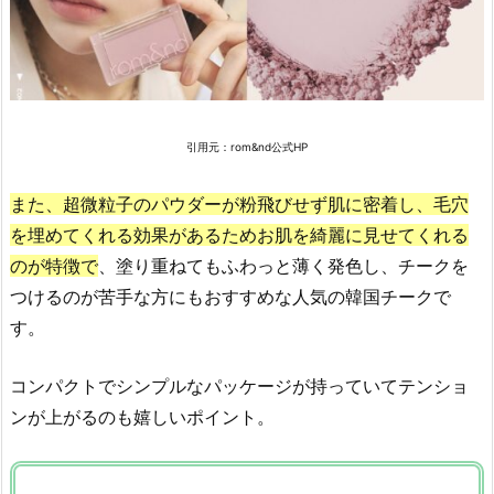
の
人
気
チ
ー
引用元：rom&nd公式HP
ク
の
また、超微粒子のパウダーが粉飛びせず肌に密着し、毛穴
お
を埋めてくれる効果があるためお肌を綺麗に見せてくれる
す
す
のが特徴で
、塗り重ねてもふわっと薄く発色し、チークを
め
つけるのが苦手な方にもおすすめな人気の韓国チークで
「N
す。
U
S
コンパクトでシンプルなパッケージが持っていてテンショ
E
ンが上がるのも嬉しいポイント。
リ
キ
ッ