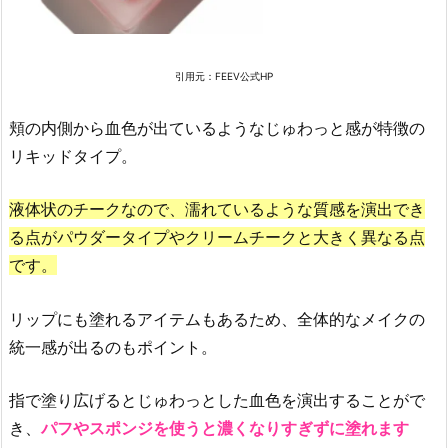
人
っ
ぽ
さ
引用元：FEEV公式HP
を
頬の内側から血色が出ているようなじゅわっと感が特徴の
演
出
リキッドタイプ。
し
た
液体状のチークなので、濡れているような質感を演出でき
い
る点がパウダータイプやクリームチークと大きく異なる点
時
です。
は
ふ
リップにも塗れるアイテムもあるため、全体的なメイクの
ん
統一感が出るのもポイント。
わ
り
指で塗り広げるとじゅわっとした血色を演出することがで
と
き、
パフやスポンジを使うと濃くなりすぎずに塗れます
顔