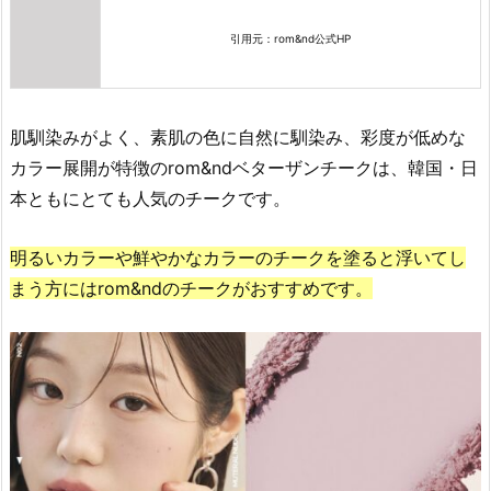
U
S
引用元：rom&nd公式HP
E
ソ
フ
肌馴染みがよく、素肌の色に自然に馴染み、彩度が低めな
ト
カラー展開が特徴のrom&ndベターザンチークは、韓国・日
ク
本ともにとても人気のチークです。
リ
ー
ム
明るいカラーや鮮やかなカラーのチークを塗ると浮いてし
チ
まう方にはrom&ndのチークがおすすめです。
ー
ク」
4.
1
0.
韓
国