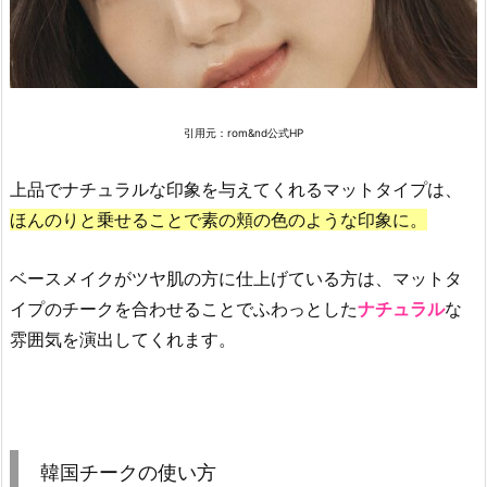
ン」
4.
2.
韓
引用元：rom&nd公式HP
国
の
上品でナチュラルな印象を与えてくれるマットタイプは、
人
気
ほんのりと乗せることで素の頬の色のような印象に。
チ
ー
ベースメイクがツヤ肌の方に仕上げている方は、マットタ
ク
イプのチークを合わせることでふわっとした
ナチュラル
な
の
雰囲気を演出してくれます。
お
す
す
め
「r
韓国チークの使い方