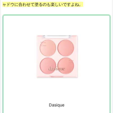
ャドウに合わせて塗るのも楽しいですよね。
セ
ラ
ム」
4.
8.
韓
国
の
人
気
チ
ー
ク
の
お
す
Dasique
す
め