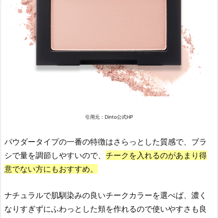
3.
1.
可
愛
ら
し
さ・
女
性
引用元：Dinto公式HP
ら
し
パウダータイプの一番の特徴はさらっとした質感で、ブラ
さ
シで量を調節しやすいので、
チークを入れるのがあまり得
を
演
意でない方にもおすすめ。
出
し
ナチュラルで肌馴染みの良いチークカラーを選べば、濃く
た
なりすぎずにふわっとした頬を作れるので使いやすさも良
い