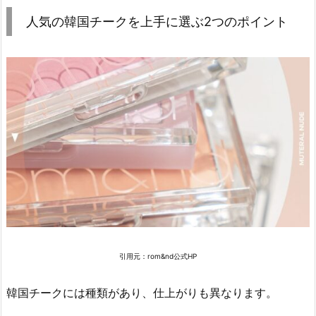
ポ
イ
人気の韓国チークを上手に選ぶ2つのポイント
ン
ト
2.
1.
チ
ー
ク
の
種
類
か
ら
選
引用元：rom&nd公式HP
ぶ
2.
韓国チークには種類があり、仕上がりも異なります。
2.