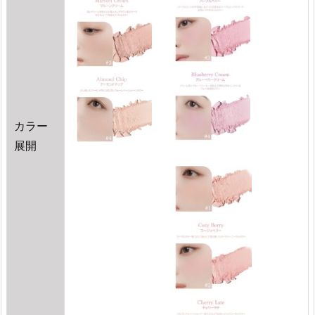
ク
の
お
す
す
め
「h
カラー
i
展開
n
c
e
ト
ゥ
ル
ー
デ
ィ