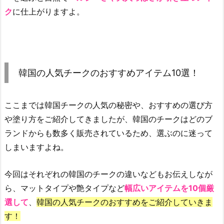
a
ク
に仕上がりますよ。
ピ
ュ
ア
ブ
ラ
韓国の人気チークのおすすめアイテム10選！
ッ
シ
ここまでは韓国チークの人気の秘密や、おすすめの選び方
ュ
や塗り方をご紹介してきましたが、韓国のチークはどのブ
ド
ランドからも数多く販売されているため、選ぶのに迷って
サ
しまいますよね。
ン
シ
ャ
今回はそれぞれの韓国のチークの違いなどもお伝えしなが
イ
ら、マットタイプや艶タイプなど
幅広いアイテムを10個厳
ン
選して
、
韓国の人気チークのおすすめをご紹介していきま
チ
す！
ー