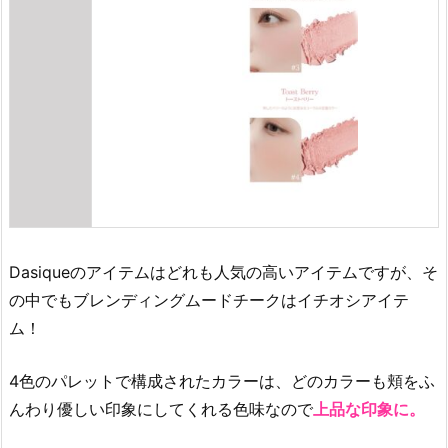
メ
ン
シ
ョ
ン
レ
イ
ヤ
リ
ン
グ
Dasiqueのアイテムはどれも人気の高いアイテムですが、そ
チ
の中でもブレンディングムードチークはイチオシアイテ
ー
ム！
ク」
4.
4色のパレットで構成されたカラーは、どのカラーも頬をふ
7.
んわり優しい印象にしてくれる色味なので
上品な印象に。
韓
国