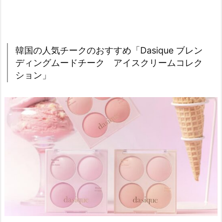
ク」
4.
5.
韓国の人気チークのおすすめ「Dasique ブレン
韓
ディングムードチーク アイスクリームコレク
国
ション」
の
人
気
チ
ー
ク
の
お
す
す
め
「2