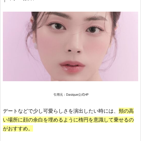
の
人
気
チ
ー
ク
の
お
す
す
め
「D
引用元：Dasique公式HP
i
n
デートなどで少し可愛らしさを演出したい時には、
頬の高
t
い場所に顔の余白を埋めるように楕円を意識して乗せるの
o
がおすすめ。
ブ