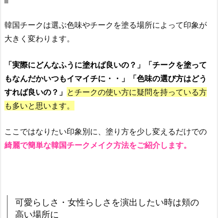
o
m
韓国チークは選ぶ色味やチークを塗る場所によって印象が
&
n
大きく変わります。
d
「実際にどんなふうに塗れば良いの？」
「チークを塗って
ベ
もなんだかいつもイマイチに・・」
「
色味の選び方はどう
タ
すれば良いの？」
とチークの使い方に疑問を持っている方
ー
も多いと思います。
ザ
ン
ここではなりたい印象別に、塗り方を少し変えるだけでの
チ
綺麗で簡単な韓国チークメイク方法をご紹介します。
ー
ク」
4.
3.
韓
可愛らしさ・女性らしさを演出したい時は頬の
国
高い場所に