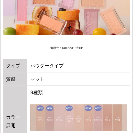
ク」
4.
9.
韓
国
の
人
引用元：rom&nd公式HP
気
チ
タイプ
パウダータイプ
ー
ク
質感
マット
の
お
9種類
す
す
め
カラー
「A
展開
M