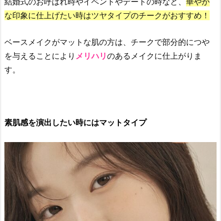
結婚式のお呼ばれ時やイベントやデートの時など、
華やか
ム
な印象に仕上げたい時はツヤタイプのチークがおすすめ！
ー
ド
ベースメイクがマットな肌の方は、チークで部分的につや
チ
を与えることにより
メリハリ
のあるメイクに仕上がりま
ー
す。
ク
ア
イ
ス
ク
素肌感を演出したい時にはマットタイプ
リ
ー
ム
コ
レ
ク
シ
ョ