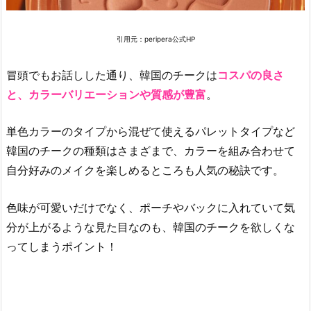
2.
人
気
引用元：peripera公式HP
の
韓
冒頭でもお話しした通り、韓国のチークは
コスパの良さ
国
と、カラーバリエーションや質感が豊富
。
チ
ー
単色カラーのタイプから混ぜて使えるパレットタイプなど
ク
韓国のチークの種類はさまざまで、カラーを組み合わせて
を
自分好みのメイクを楽しめるところも人気の秘訣です。
上
手
色味が可愛いだけでなく、ポーチやバックに入れていて気
に
選
分が上がるような見た目なのも、韓国のチークを欲しくな
ぶ
ってしまうポイント！
2
つ
の