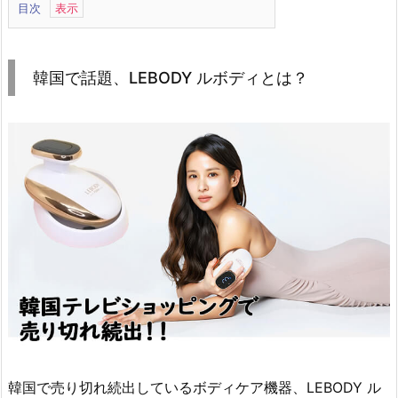
目次
1.
韓
国
韓国で話題、LEBODY ルボディとは？
で
話
題、
L
E
B
O
D
Y
ル
ボ
デ
ィ
韓国で売り切れ続出しているボディケア機器、LEBODY ル
と