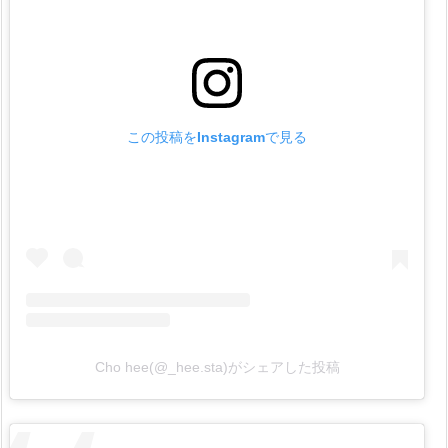
器、
L
E
B
O
この投稿をInstagramで見る
D
Y
ル
ボ
デ
ィ
の
口
コ
Cho hee(@_hee.sta)がシェアした投稿
ミ
1.
3.