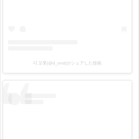
デ
ィ
の
効
果
ア
ッ
プ
디.오롯(@d_orot)がシェアした投稿
方
法
1.
5.
韓
国
で
人
気、
L