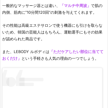
Y
一般的なマッサージ器とは違い、
「マルチ中周波」
で肌の
ル
内側、筋肉に”10分間120回”の刺激を与えてくれます。
ボ
デ
その性能は高級エステサロンで使う機器にも引けを取らな
ィ
いため、韓国の芸能人はもちろん、運動選手にもその効果
の
が認められた商品です。
特
徴
また、LEBODY ルボディは
「ただケアしたい部位に当てて
1.
おくだけ」
という手軽さも人気の理由の一つでしょう。
2.
韓
国
ボ
デ
ィ
ケ
ア
機