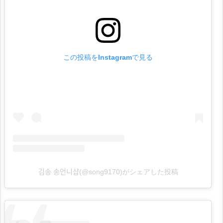
E
B
O
D
この投稿をInstagramで見る
Y
ル
ボ
デ
ィ
は
こ
ん
な
人
김송 송언니샵(@song9170)がシェアした投稿
に
お
す
す