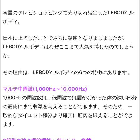
よ
く
韓国のテレビショッピングで売り切れ続出したLEBODY ル
あ
ボディ。
る
質
日本に上陸したことでさらに話題となりましましたが、
問
LEBODY ルボディはなぜここまで人気を博したのでしょう
か。
その理由は、LEBODY ルボディの6つの特徴にあります。
マルチ中周波(1,000Hz～10,000Hz)
1,000Hzの周波数は、低周波では届かなかった体の深い部分
の筋肉にまで刺激を与えることができます。そのため、一
般的なダイエット機器より確実に筋肉を鍛えることができ
ます。