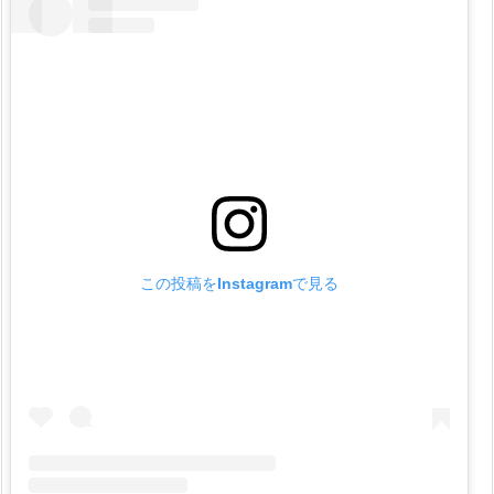
め
1.
6.
L
E
B
O
D
Y
ル
この投稿をInstagramで見る
ボ
デ
ィ
は
ど
こ
で