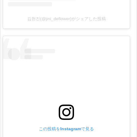
4.
韓
国
김현진(@jini_deflower)がシェアした投稿
で
流
行
っ
て
い
る
L
E
B
O
D
Y
ル
この投稿をInstagramで見る
ボ