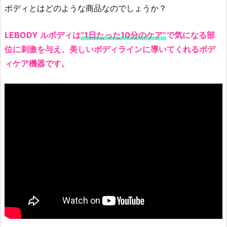
は？
ボディとはどのような商品なのでしょうか？
1.
1.
LEBODY ルボディは
“1日たった10分のケア”
で気になる部
韓
位に刺激を与え、美しいボディラインに導いてくれるボデ
国
ィケア機器です。
の
ボ
デ
ィ
ケ
ア
機
器、
L
E
B
O
D