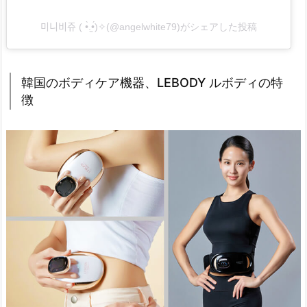
購
入？
미니비쥬 ( •̀.̫•́)✧(@angelwhite79)がシェアした投稿
価
格
は？
韓国のボディケア機器、LEBODY ルボディの特
1.
徴
7.
L
E
B
O
D
Y
ル
ボ
デ
ィ
の