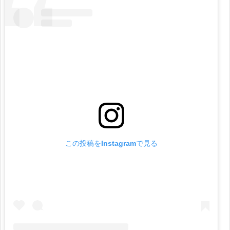
韓
国
発
L
E
B
O
D
Y
ル
ボ
デ
この投稿をInstagramで見る
ィ
の
使
い
方
1.