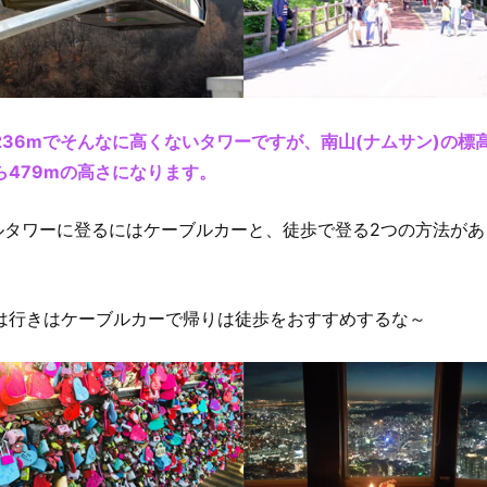
236mでそんなに高くないタワーですが、南山(ナムサン)の標
盤
ら479mの高さになります。
ルタワーに登るにはケーブルカーと、徒歩で登る2つの方法があ
は行きはケーブルカーで帰りは徒歩をおすすめするな～
〗