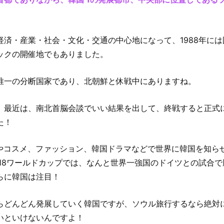
経済・産業・社会・文化・交通の中心地になって、1988年には
ックの開催地でもありました。
唯一の分断国家であり、北朝鮮と休戦中にありますね。
〗
、最近は、南北首脳会談でいい結果を出して、終戦すると正式
た！
OPやコスメ、ファッション、韓国ドラマなどで世界に韓国を知ら
景
018ワールドカップでは、なんと世界一強国のドイツとの試合で
らに韓国は注目！
らどんどん発展していく韓国ですが、ソウル旅行するなら絶対
いといけないんですよ！