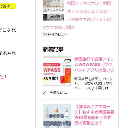
韓国ドラマに学ぶ！韓国
の首都、
オフィスカジュアルコー
デやおすすめブランドの
おすすめをご紹介
どこを旅
24.9k件のビュー
新着記事
光地や旅
韓国旅行で必須アイテ
ムWOWPASS（ワウ
パス）アプリの使い方
た！
韓国旅行を計画している
と、「WOWPASS（ワウ
パス）ってよく聞くけ
ど、実際なに ...
【肌悩みにアプロー
チ】おすすめ韓国美容
液10選を紹介！美容
液の役割とは？