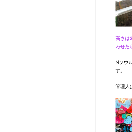
1.
6.
N
o.
6
高さは
〖
わせた
浦
大
Nソウ
橋
す。
/
반
포
管理人
대
교
1.
7.
N
o.