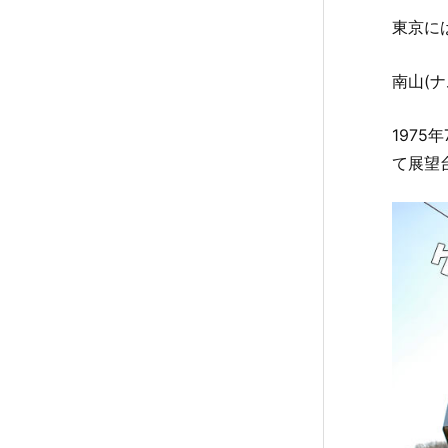
4
東京に
〖
大
南山(
門
/
동
1975
대
て展望
문
1.
5.
N
o.
5
〖
洞
/
명
동