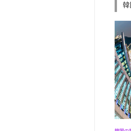
国
韓
1
の
都
市、
ソ
ウ
ル
1.
1.
N
o.
1
〖
ソ
ウ
ル
タ
韓国の