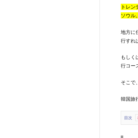
トレン
ソウル
地方に
行すれ
もしく
行コー
そこで
韓国旅行
目次
1.
韓