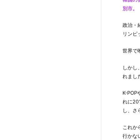
ワ
別市。
ー
/
政治・
남
リンピ
산
타
世界で
워
1.
しかし
2.
れまし
N
o.
2
K-P
〖
れに2
福
し、さ
宮
/
これか
경
行かな
복