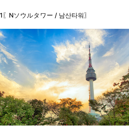
〗
o.1〖Nソウルタワー / 남산타워〗
光
〗