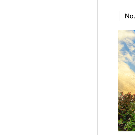
궁
N
1.
3.
N
o.
3
〖
化
門
/
광
화
문
1.
4.
N
o.