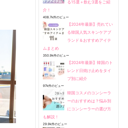
る15選＋飲む3選をご紹
介！
408.7k件のビュー
【2024年最新】売れてい
る韓国人気スキンケアブ
ランド＆おすすめアイテ
ムまとめ
350.9k件のビュー
【2024年最新】韓国のト
レンド日焼け止めをタイ
プ別に紹介
97k件のビュー
韓国コスメのコンシーラ
ーのおすすめは？悩み別
にコンシーラーの選び方
も解説！
29.9k件のビュー