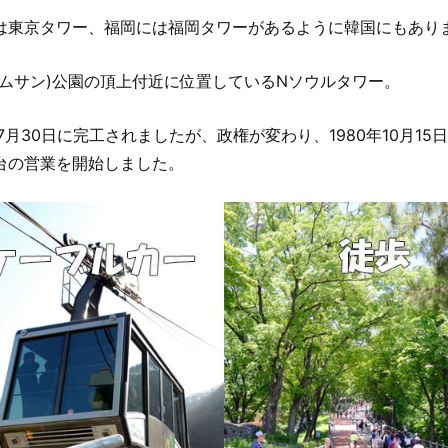
は東京タワー、福岡には福岡タワーがあるように韓国にもあり
東
ナムサン)公園の頂上付近に位置しているNソウルタワー。
年7月30日に完工されましたが、政権が変わり、1980年10月15
台の営業を開始しました。
〗
明
〗