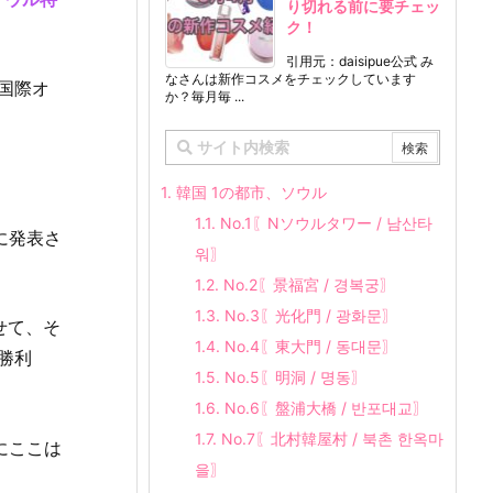
り切れる前に要チェッ
ク！
引用元：daisipue公式 み
なさんは新作コスメをチェックしています
国際オ
か？毎月毎 ...
1.
韓国 1の都市、ソウル
1.1.
No.1〖Nソウルタワー / 남산타
に発表さ
워〗
1.2.
No.2〖景福宮 / 경복궁〗
1.3.
No.3〖光化門 / 광화문〗
せて、そ
1.4.
No.4〖東大門 / 동대문〗
勝利
1.5.
No.5〖明洞 / 명동〗
1.6.
No.6〖盤浦大橋 / 반포대교〗
1.7.
No.7〖北村韓屋村 / 북촌 한옥마
にここは
을〗