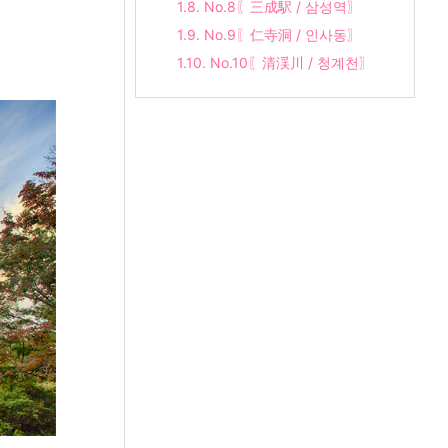
1.8.
No.8〖三成駅 / 삼성역〗
1.9.
No.9〖仁寺洞 / 인사동〗
1.10.
No.10〖清渓川 / 청계천〗