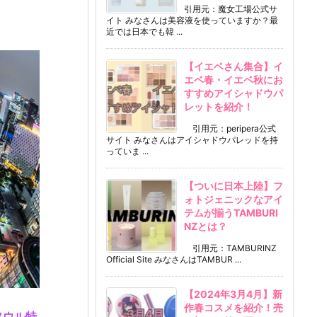
引用元：魔女工場公式サ
イト みなさんは美容液を使っていますか？最
近では日本でも韓 ...
【イエベさん集合】イ
エベ春・イエベ秋にお
すすめアイシャドウパ
レットを紹介！
引用元：peripera公式
サイト みなさんはアイシャドウパレッドを持
っていま ...
【ついに日本上陸】フ
ォトジェニックなアイ
テムが揃うTAMBURI
NZとは？
引用元：TAMBURINZ
Official Site みなさんはTAMBUR ...
【2024年3月4月】新
作春コスメを紹介！売
ソウル特