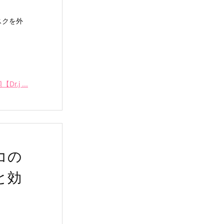
スクを外
r.j ...
コの
と効