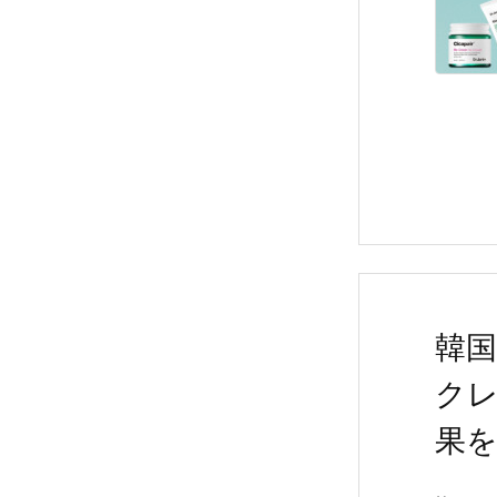
韓
ク
果