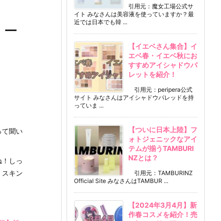
引用元：魔女工場公式サ
イト みなさんは美容液を使っていますか？最
近では日本でも韓 ...
リー
【イエベさん集合】イ
エベ春・イエベ秋にお
すすめアイシャドウパ
レットを紹介！
引用元：peripera公式
サイト みなさんはアイシャドウパレッドを持
っていま ...
【ついに日本上陸】フ
って聞い
ォトジェニックなアイ
テムが揃うTAMBURI
NZとは？
ね！しっ
くスキン
引用元：TAMBURINZ
Official Site みなさんはTAMBUR ...
【2024年3月4月】新
作春コスメを紹介！売