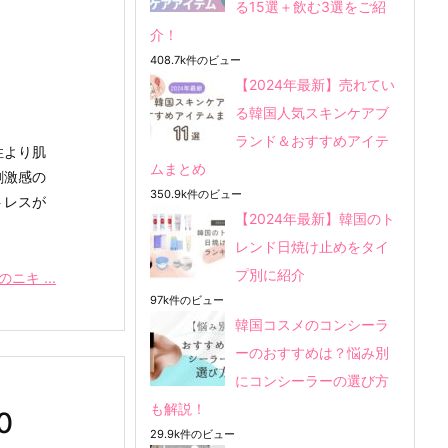
る15選＋飲む3選をご紹
介！
408.7k件のビュー
【2024年最新】売れてい
る韓国人気スキンケアブ
ランド＆おすすめアイテ
性より肌
ムまとめ
刺激感の
350.9k件のビュー
トレスが
【2024年最新】韓国のト
レンド日焼け止めをタイ
プ別に紹介
キ ...
97k件のビュー
韓国コスメのコンシーラ
ーのおすすめは？悩み別
にコンシーラーの選び方
も解説！
0
29.9k件のビュー