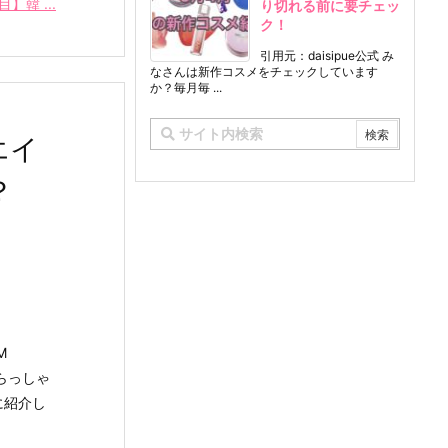
韓 ...
り切れる前に要チェッ
ク！
引用元：daisipue公式 み
なさんは新作コスメをチェックしています
か？毎月毎 ...
エイ
？
M
らっしゃ
に紹介し