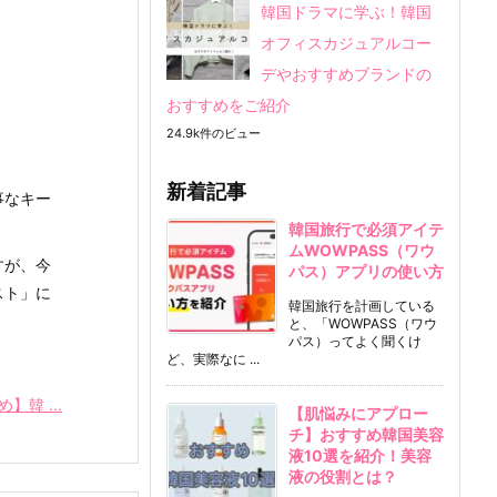
韓国ドラマに学ぶ！韓国
オフィスカジュアルコー
デやおすすめブランドの
おすすめをご紹介
24.9k件のビュー
新着記事
事なキー
韓国旅行で必須アイテ
ムWOWPASS（ワウ
すが、今
パス）アプリの使い方
スト」に
韓国旅行を計画している
と、「WOWPASS（ワウ
パス）ってよく聞くけ
ど、実際なに ...
韓 ...
【肌悩みにアプロー
チ】おすすめ韓国美容
液10選を紹介！美容
液の役割とは？