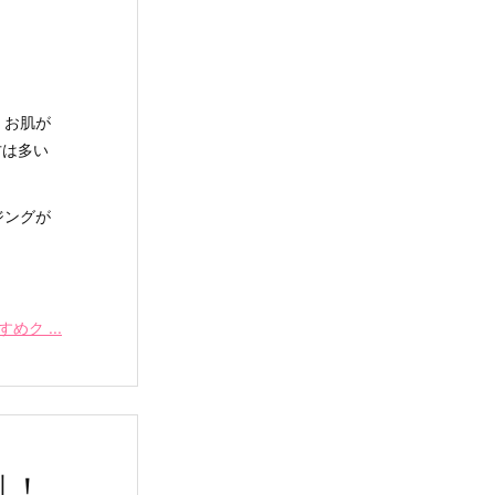
、お肌が
方は多い
ジングが
ク ...
乱！