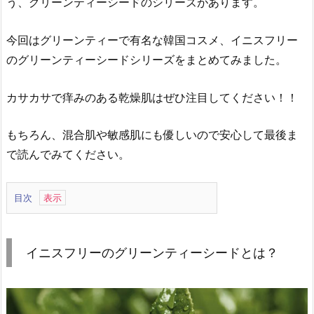
う、グリーンティーシードのシリーズがあります。
今回はグリーンティーで有名な韓国コスメ、イニスフリー
のグリーンティーシードシリーズをまとめてみました。
カサカサで痒みのある乾燥肌はぜひ注目してください！！
もちろん、混合肌や敏感肌にも優しいので安心して最後ま
で読んでみてください。
目次
1.
イ
ニ
イニスフリーのグリーンティーシードとは？
ス
フ
リ