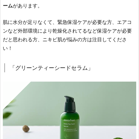
ーム
があります。
の
紹
介
肌に水分が足りなくて、緊急保湿ケアが必要な方、エアコ
2.
ンなど外部環境により乾燥化されてるなど保湿ケアが必要
1.
だと思われる方、ニキビ肌が悩みの方は注目してくださ
「グ
い！
リ
ー
「グリーンティーシードセラム」
ン
テ
ィ
ー
シ
ー
ド
セ
ラ
ム」