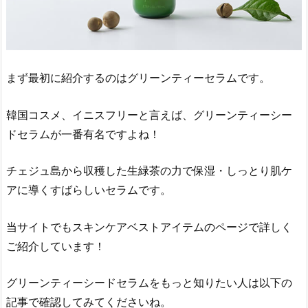
2.
2.
「グ
リ
まず最初に紹介するのはグリーンティーセラムです。
ー
ン
韓国コスメ、イニスフリーと言えば、グリーンティーシー
テ
ドセラムが一番有名ですよね！
ィ
ー
チェジュ島から収穫した生緑茶の力で保湿・しっとり肌ケ
シ
アに導くすばらしいセラムです。
ー
ド
ス
当サイトでもスキンケアベストアイテムのページで詳しく
キ
ご紹介しています！
ン」
2.
グリーンティーシードセラムをもっと知りたい人は以下の
3.
記事で確認してみてくださいね。