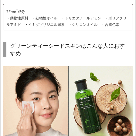
ー
*
7Free
成分
ド
・動物性原料 ・鉱物性オイル ・トリエタノールアミン ・ポリアクリ
ク
ルアミド ・イミダゾリジニル尿素 ・シリコンオイル ・合成色素
リ
ー
ム」
グリーンティーシードスキンはこんな人におす
すめ