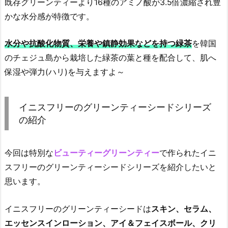
既存グリーンティーより16種のアミノ酸が3.5倍濃縮され豊
フ
かな水分感が特徴です。
リ
ー
水分や抗酸化物質、栄養や鎮静効果などを持つ緑茶
を韓国
の
のチェジュ島から栽培した緑茶の葉と種を配合して、肌へ
グ
保湿や弾力(ハリ)を与えますよ～
リ
ー
ン
イニスフリーのグリーンティーシードシリーズ
テ
の紹介
ィ
ー
シ
今回は特別な
ビューティーグリーンティー
で作られたイニ
ー
スフリーのグリーンティーシードシリーズを紹介したいと
ド
思います。
シ
リ
イニスフリーのグリーンティーシードは
スキン、セラム、
ー
エッセンスインローション、アイ＆フェイスボール、クリ
ズ