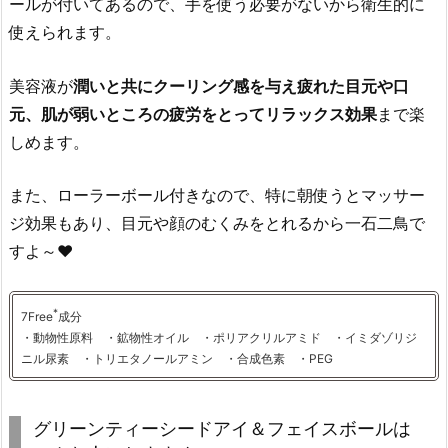
ールが付いてあるので、手を使う必要がないから衛生的に
使えられます。
美容液が
潤いと共にクーリング感を与え疲れた目元や口
元、肌が弱いところの疲労をとってリラックス効果
まで楽
しめます。
また、ローラーボール付きなので、特に朝使うとマッサー
ジ効果もあり、目元や顔のむくみをとれるから一石二鳥で
すよ～♥
*
7Free
成分
・動物性原料 ・鉱物性オイル ・ポリアクリルアミド ・イミダゾリジ
ニル尿素 ・トリエタノールアミン ・合成色素 ・PEG
グリーンティーシードアイ＆フェイスボールは