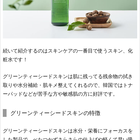
ー
シ
ョ
ン」
2.
4.
続いて紹介するのはスキンケアの一番目で使うスキン、化
「グ
リ
粧水です！
ー
ン
グリーンティーシードスキンは肌に残ってる残余物の拭き
テ
取りや水分補給・肌キメ整えてくれるので、韓国ではトナ
ィ
ーパッドなどが苦手な方や敏感肌の方に好評です。
ー
シ
グリーンティーシードスキンの特徴
ー
ド
ア
グリーンティーシードスキンは水分・栄養にフォーカスを
イ
した製品で、べたつかずさらさらの仕上げや軽くて早い吸