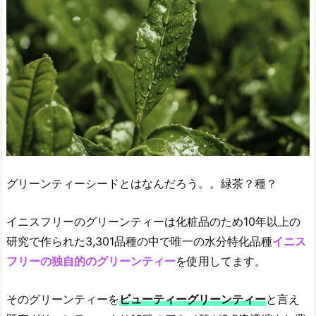
ー
の
グ
リ
ー
ン
テ
ィ
ー
シ
グリーンティーシードとはなんだろう。。緑茶？種？
ー
ド
と
イニスフリーのグリーンティーは化粧品のため10年以上の
は？
研究で作られた3,301品種の中で唯一の水分特化品種
イニス
2.
フリーの独自的のグリーンティー
を使用してます。
イ
ニ
そのグリーンティーを
ビューティーグリーンティー
と言え
ス