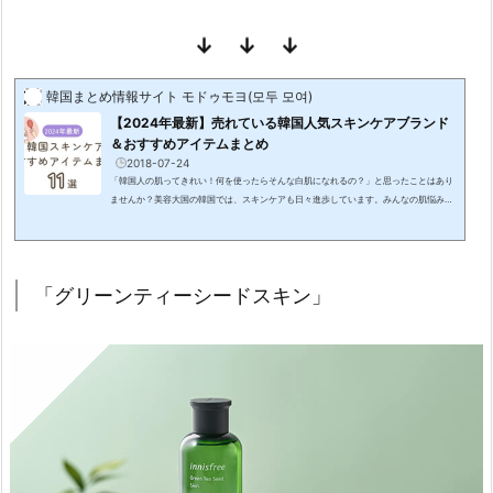
「グ
リ
↓ ↓ ↓
ー
ン
韓国まとめ情報サイト モドゥモヨ(모두 모여)
テ
【2024年最新】売れている韓国人気スキンケアブランド
＆おすすめアイテムまとめ
ィ
2018-07-24
ー
「韓国人の肌ってきれい！何を使ったらそんな白肌になれるの？」と思ったことはあり
シ
ませんか？美容大国の韓国では、スキンケアも日々進歩しています。みんなの肌悩みを
解決する新しい美容成分が入ったアイテムも続々と登場しているんですよ。そこで、い
ー
ま売れている韓国のスキンケアブランドやおすすめアイテムを紹介します。定番ブラン
ド
ドから出ている新商品の情報も要チェック！実際に私が使ったことがあるアイテムは、
使用感もあわせてお伝えしていきます。 モドゥモヨ 高機能なスキンケアアイテムはす
エ
「グリーンティーシードスキン」
ぐに試したく...
ッ
セ
ン
ス
イ
ン
ロ