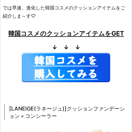
1.
では早速、進化した韓国コスメのクッションアイテムをご
[L
紹介しま～す♡
A
N
E
韓国コスメのクッションアイテムをGET
I
↓ ↓ ↓
G
E
(ラ
ネ
ー
ジ
ュ)]
ク
ッ
[LANEIGE(ラネージュ)]クッションファンデーシ
シ
ョン＋コンシーラー
ョ
ン