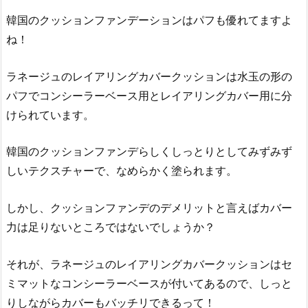
イ
韓国のクッションファンデーションはパフも優れてますよ
ブ
ね！
ロ
ウ
ラネージュのレイアリングカバークッションは水玉の形の
1.
パフでコンシーラーベース用とレイアリングカバー用に分
3.
けられています。
[3
C
E]
韓国のクッションファンデらしくしっとりとしてみずみず
ク
しいテクスチャーで、なめらかく塗られます。
ッ
シ
しかし、クッションファンデのデメリットと言えばカバー
ョ
力は足りないところではないでしょうか？
ン
＋
それが、ラネージュのレイアリングカバークッションはセ
チ
ミマットなコンシーラーベースが付いてあるので、しっと
ー
りしながらカバーもバッチリできるって！
ク