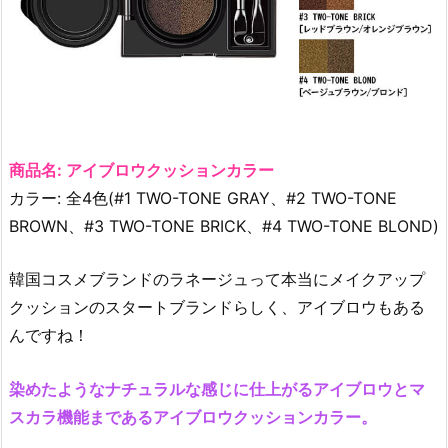
チ
ュ
ー
ド
ハ
ウ
ス)]
商品名: アイブロウクッションカラー
ク
カラー: 全4色(#1 TWO-TONE GRAY、#2 TWO-TONE
ッ
BROWN、#3 TWO-TONE BRICK、#4 TWO-TONE BLOND)
シ
ョ
韓国コスメブランドのラネージュって本当にメイクアップ
ン
クッションのスタートブランドらしく、アイブロウもある
＋
んですね！
ベ
ー
染めたようなナチュラルな感じに仕上がるアイブロウとマ
ス
スカラ機能まであるアイブロウクッションカラー。