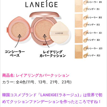
フ
ァ
ン
デ
ー
シ
ョ
ン
＋
コ
ン
シ
ー
商品名: レイアリングカバークッション
ラ
カラー: 全4色(11号、13号、21号、23号)
ー
1.
韓国コスメブランド「LANEIGE(ラネージュ)」は世界で初
2.
めてクッションファンデーションを作ったところですね！
[L