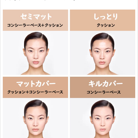
1.
4.
[T
H
E
F
A
C
E
S
H
O
P
(ザ・
フ
ェ
イ