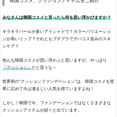
韓国コスメ、クッションアイテムをご紹介
コ
ス
みなさんは韓国コスメと言ったら何を思い浮かびますか？
メ、
ク
キラキラパールが多いアイシャドウ？カラーバリエーショ
ッ
ンが高いリップ？それともプチプラでデパコス並みのスキ
シ
ンケア？
ョ
ン
ア
色んな韓国コスメが思い浮かぶと思いますが、やっぱり
イ
「クッション」
だと思うな～
テ
ム
世界初の”クッションファンデーション”は、韓国コスメを世
を
界に広めて今は凄まじい人気を得ていますよね！
ご
紹
しかし！韓国で今、ファンデーションではなくさまざまな
介
クッションアイテムが続々と出ています。
1.