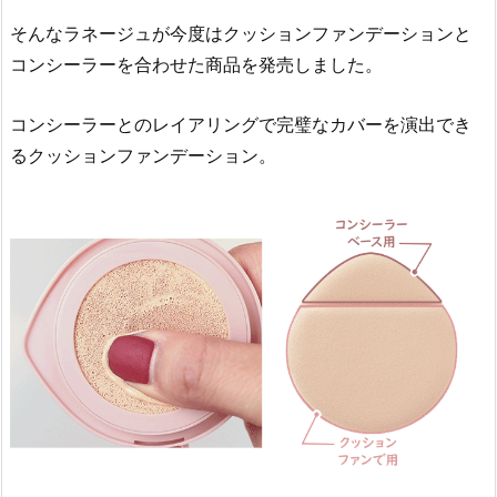
A
そんなラネージュが今度はクッションファンデーションと
N
コンシーラーを合わせた商品を発売しました。
E
I
コンシーラーとのレイアリングで完璧なカバーを演出でき
G
E
るクッションファンデーション。
(ラ
ネ
ー
ジ
ュ)]
ク
ッ
シ
ョ
ン
＋
ア