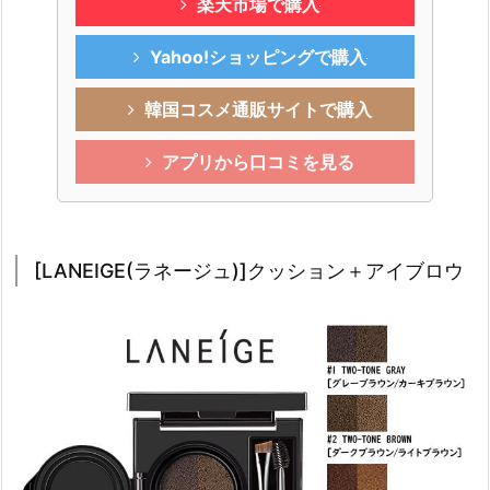
楽天市場で購入
日
焼
Yahoo!ショッピングで購入
け
止
韓国コスメ通販サイトで購入
め
1.
アプリから口コミを見る
6.
[E
T
U
[LANEIGE(ラネージュ)]クッション＋アイブロウ
D
E
H
O
U
S
E
(エ