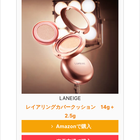
5.
[E
L
R
O
E
L
(エ
ル
ロ
エ
ル)]
ク
LANEIGE
ッ
レイアリングカバークッション 14g＋
シ
2.5g
ョ
Amazonで購入
ン
＋