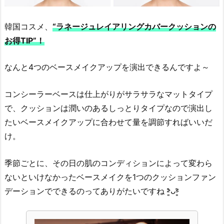
ス
シ
ョ
韓国コスメ、
“ラネージュレイアリングカバークッションの
ッ
お得TIP”！
プ)]
ク
なんと4つのベースメイクアップを演出できるんですよ～
ッ
シ
コンシーラーベースは仕上がりがサラサラなマットタイプ
ョ
で、クッションは潤いのあるしっとりタイプなので演出し
ン
たいベースメイクアップに合わせて量を調節すればいいだ
＋
け。
ハ
イ
季節ごとに、その日の肌のコンディションによって変わら
ラ
イ
ないといけなかったベースメイクを1つのクッションファン
タ
デーションでできるのってありがたいですね ˃̵͈̑ᴗ˂̵͈̑
ー
1.