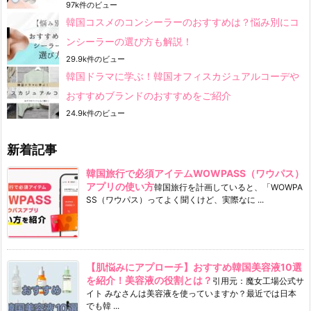
97k件のビュー
韓国コスメのコンシーラーのおすすめは？悩み別にコ
ンシーラーの選び方も解説！
29.9k件のビュー
韓国ドラマに学ぶ！韓国オフィスカジュアルコーデや
おすすめブランドのおすすめをご紹介
24.9k件のビュー
新着記事
韓国旅行で必須アイテムWOWPASS（ワウパス）
アプリの使い方
韓国旅行を計画していると、「WOWPA
SS（ワウパス）ってよく聞くけど、実際なに ...
【肌悩みにアプローチ】おすすめ韓国美容液10選
を紹介！美容液の役割とは？
引用元：魔女工場公式サ
イト みなさんは美容液を使っていますか？最近では日本
でも韓 ...