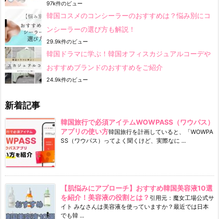
97k件のビュー
韓国コスメのコンシーラーのおすすめは？悩み別にコ
ンシーラーの選び方も解説！
29.9k件のビュー
韓国ドラマに学ぶ！韓国オフィスカジュアルコーデや
おすすめブランドのおすすめをご紹介
24.9k件のビュー
新着記事
韓国旅行で必須アイテムWOWPASS（ワウパス）
アプリの使い方
韓国旅行を計画していると、「WOWPA
SS（ワウパス）ってよく聞くけど、実際なに ...
【肌悩みにアプローチ】おすすめ韓国美容液10選
を紹介！美容液の役割とは？
引用元：魔女工場公式サ
イト みなさんは美容液を使っていますか？最近では日本
でも韓 ...