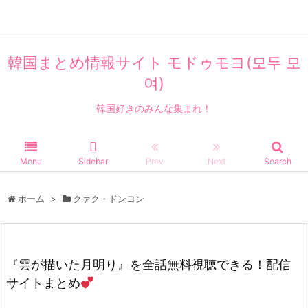
エンタメ
韓国まとめ情報サイト モドゥモヨ(모두 모
여)
韓国好きのみんな集まれ！
Menu
Sidebar
Prev
Next
Search
ホーム
>
クァク・ドンヨン
『雲が描いた月明り』を全話無料視聴できる！配信
サイトまとめ