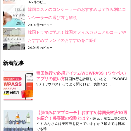
97k件のビュー
韓国コスメのコンシーラーのおすすめは？悩み別にコ
ンシーラーの選び方も解説！
29.9k件のビュー
韓国ドラマに学ぶ！韓国オフィスカジュアルコーデや
おすすめブランドのおすすめをご紹介
24.9k件のビュー
新着記事
韓国旅行で必須アイテムWOWPASS（ワウパス）
アプリの使い方
韓国旅行を計画していると、「WOWPA
SS（ワウパス）ってよく聞くけど、実際なに ...
【肌悩みにアプローチ】おすすめ韓国美容液10選
を紹介！美容液の役割とは？
引用元：魔女工場公式サ
イト みなさんは美容液を使っていますか？最近では日本
でも韓 ...