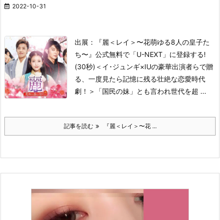
2022-10-31
出展：『麗＜レイ＞〜花萌ゆる8人の皇子た
ち〜』公式
無料で「U-NEXT」に登録する!
(30秒)
＜イ･ジュンギ×IUの豪華出演者らで贈
る、一度見たら記憶に残る壮絶な恋愛時代
劇！＞
「国民の妹」とも言われ世代を超 ...
記事を読む
『麗＜レイ＞〜花 ...