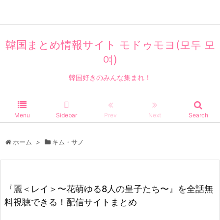
エンタメ
韓国まとめ情報サイト モドゥモヨ(모두 모
여)
韓国好きのみんな集まれ！
Menu
Sidebar
Prev
Next
Search
ホーム
>
キム・サノ
『麗＜レイ＞〜花萌ゆる8人の皇子たち〜』を全話無
料視聴できる！配信サイトまとめ