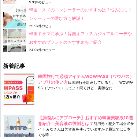
97k件のビュー
韓国コスメのコンシーラーのおすすめは？悩み別にコ
ンシーラーの選び方も解説！
29.9k件のビュー
韓国ドラマに学ぶ！韓国オフィスカジュアルコーデや
おすすめブランドのおすすめをご紹介
24.9k件のビュー
新着記事
韓国旅行で必須アイテムWOWPASS（ワウパス）
アプリの使い方
韓国旅行を計画していると、「WOWPA
SS（ワウパス）ってよく聞くけど、実際なに ...
【肌悩みにアプローチ】おすすめ韓国美容液10選
を紹介！美容液の役割とは？
引用元：魔女工場公式サ
イト みなさんは美容液を使っていますか？最近では日本
でも韓 ...