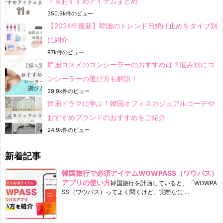
ド＆おすすめアイテムまとめ
350.9k件のビュー
【2024年最新】韓国のトレンド日焼け止めをタイプ別
に紹介
97k件のビュー
韓国コスメのコンシーラーのおすすめは？悩み別にコ
ンシーラーの選び方も解説！
29.9k件のビュー
韓国ドラマに学ぶ！韓国オフィスカジュアルコーデや
おすすめブランドのおすすめをご紹介
24.9k件のビュー
新着記事
韓国旅行で必須アイテムWOWPASS（ワウパス）
アプリの使い方
韓国旅行を計画していると、「WOWPA
SS（ワウパス）ってよく聞くけど、実際なに ...