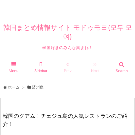
グルメ
旅行
韓国まとめ情報サイト モドゥモヨ(모두 모
여)
韓国好きのみんな集まれ！
Menu
Sidebar
Prev
Next
Search
ホーム
>
済州島
韓国のグアム！チェジュ島の人気レストランのご紹
介！