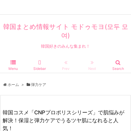
美容・コスメ
韓国まとめ情報サイト モドゥモヨ(모두 모
여)
韓国好きのみんな集まれ！
Menu
Sidebar
Prev
Next
Search
ホーム
>
弾力ケア
韓国コスメ「CNPプロポリスシリーズ」で肌悩みが
解決！保湿と弾力ケアでうるツヤ肌になれると人
気！