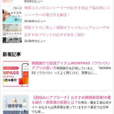
97k件のビュー
韓国コスメのコンシーラーのおすすめは？悩み別にコ
ンシーラーの選び方も解説！
29.9k件のビュー
韓国ドラマに学ぶ！韓国オフィスカジュアルコーデや
おすすめブランドのおすすめをご紹介
24.9k件のビュー
新着記事
韓国旅行で必須アイテムWOWPASS（ワウパス）
アプリの使い方
韓国旅行を計画していると、「WOWPA
SS（ワウパス）ってよく聞くけど、実際なに ...
【肌悩みにアプローチ】おすすめ韓国美容液10選
を紹介！美容液の役割とは？
引用元：魔女工場公式サ
イト みなさんは美容液を使っていますか？最近では日本
でも韓 ...